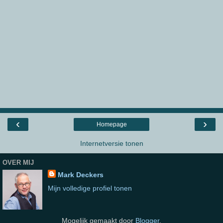
‹
›
Homepage
Internetversie tonen
OVER MIJ
Mark Deckers
Mijn volledige profiel tonen
Mogelijk gemaakt door
Blogger
.