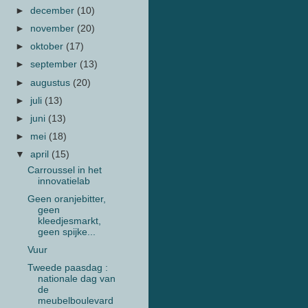
►
december
(10)
►
november
(20)
►
oktober
(17)
►
september
(13)
►
augustus
(20)
►
juli
(13)
►
juni
(13)
►
mei
(18)
▼
april
(15)
Carroussel in het
innovatielab
Geen oranjebitter,
geen
kleedjesmarkt,
geen spijke...
Vuur
Tweede paasdag :
nationale dag van
de
meubelboulevard