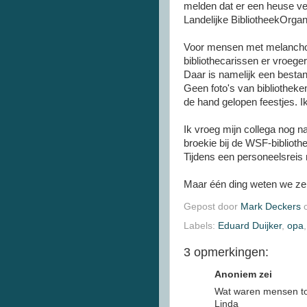
melden dat er een heuse ver
Landelijke BibliotheekOrgan
Voor mensen met melanchol
bibliothecarissen er vroeger
Daar is namelijk een bestan
Geen foto's van bibliotheke
de hand gelopen feestjes. I
Ik vroeg mijn collega nog 
broekie bij de WSF-bibliot
Tijdens een personeelsreis 
Maar één ding weten we ze
Gepost door
Mark Deckers
Labels:
Eduard Duijker
,
opa
3 opmerkingen:
Anoniem zei
Wat waren mensen toch 
Linda