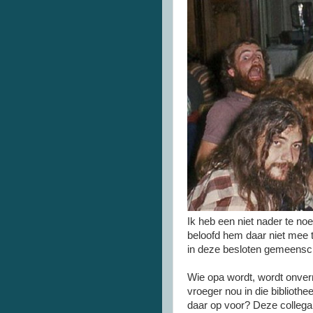
Ik heb een niet nader te n
beloofd hem daar niet mee t
in deze besloten gemeensch
Wie opa wordt, wordt onver
vroeger nou in die biblioth
daar op voor? Deze collega 