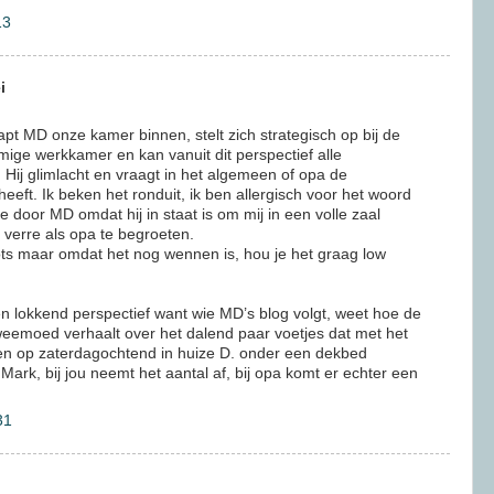
13
i
apt MD onze kamer binnen, stelt zich strategisch op bij de
mige werkkamer en kan vanuit dit perspectief alle
Hij glimlacht en vraagt in het algemeen of opa de
heeft. Ik beken het ronduit, ik ben allergisch voor het woord
door MD omdat hij in staat is om mij in een volle zaal
n verre als opa te begroeten.
rots maar omdat het nog wennen is, hou je het graag low
n lokkend perspectief want wie MD’s blog volgt, weet hoe de
weemoed verhaalt over het dalend paar voetjes dat met het
ren op zaterdagochtend in huize D. onder een dekbed
ark, bij jou neemt het aantal af, bij opa komt er echter een
31