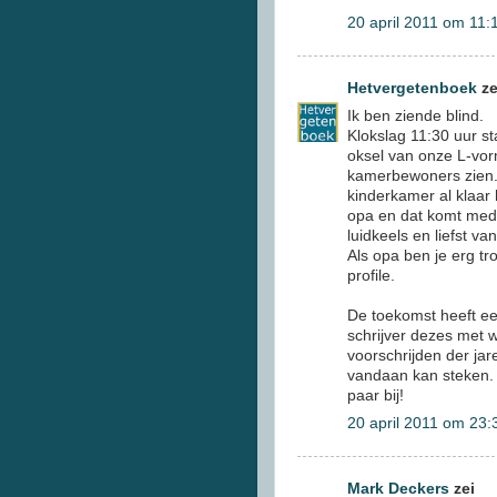
20 april 2011 om 11:
Hetvergetenboek
ze
Ik ben ziende blind.
Klokslag 11:30 uur st
oksel van onze L-vor
kamerbewoners zien. 
kinderkamer al klaar 
opa en dat komt mede 
luidkeels en liefst va
Als opa ben je erg t
profile.
De toekomst heeft ee
schrijver dezes met 
voorschrijden der ja
vandaan kan steken. M
paar bij!
20 april 2011 om 23:
Mark Deckers
zei