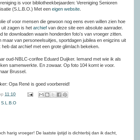
eniging is voor bibliotheekbejaarden: Vereniging Senioren
isatie (S.L.B.O.) Met een
eigen website
.
ie of voor mensen die gewoon nog eens even willen zien hoe
 uit zagen is het
archief
van deze site een absolute aanrader.
d te downloaden waarin honderden foto's van vroeger zitten.
n maar van personeelsuitjes, sportdagen jubilea en enigzins uit
k heb dat archief met een grote glimlach bekeken.
naar oud-NBLC-corifee Eduard Duijker. Iemand met wie ik als
heken samenwerkte. En zowaar. Op foto 104 komt ie voor.
naar Brussel.
ker: Opa René is goed voorbereid!
op
11:10
,
S.L.B.O
harig vroeger! De laatste ijstijd is dichterbij dan ik dacht,