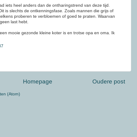
d iets heel anders dan de ontharingstrend van deze tijd.
t is slechts de ontkenningsfase. Zoals mannen die grijs of
telkens proberen te verbloemen of goed te praten. Waarvan
 geen last hebt.
 een mooie gezonde kleine koter is en trotse opa en oma. Ik
37
Homepage
Oudere post
ten (Atom)