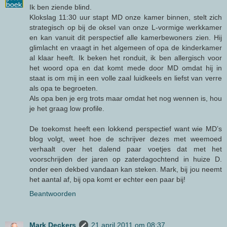
Ik ben ziende blind.
Klokslag 11:30 uur stapt MD onze kamer binnen, stelt zich
strategisch op bij de oksel van onze L-vormige werkkamer
en kan vanuit dit perspectief alle kamerbewoners zien. Hij
glimlacht en vraagt in het algemeen of opa de kinderkamer
al klaar heeft. Ik beken het ronduit, ik ben allergisch voor
het woord opa en dat komt mede door MD omdat hij in
staat is om mij in een volle zaal luidkeels en liefst van verre
als opa te begroeten.
Als opa ben je erg trots maar omdat het nog wennen is, hou
je het graag low profile.
De toekomst heeft een lokkend perspectief want wie MD’s
blog volgt, weet hoe de schrijver dezes met weemoed
verhaalt over het dalend paar voetjes dat met het
voorschrijden der jaren op zaterdagochtend in huize D.
onder een dekbed vandaan kan steken. Mark, bij jou neemt
het aantal af, bij opa komt er echter een paar bij!
Beantwoorden
Mark Deckers
21 april 2011 om 08:37