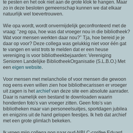
te pesten en het ook niet aan de grote klok te hangen. Maar
zo in deze besloten gemeenschap kunnen we dat elkaar
natuurlijk wel toevertrouwen.
Wie opa wordt, wordt onvermijdelijk geconfronteerd met de
vraag: "zeg opa, hoe was dat vroeger nou in die bibliotheek?
Wat voor mensen werkten daar nou?" Tja, hoe bereid je je
daar op voor? Deze collega was gelukkig niet voor één gat
te vangen en wist trots te melden dat er een heuse
vereniging is voor bibliotheekbejaarden: Vereniging
Senioren Landelijke BibliotheekOrganisatie (S.L.B.O.) Met
een
eigen website
.
Voor mensen met melancholie of voor mensen die gewoon
nog eens even willen zien hoe bibliothecarissen er vroeger
uit zagen is het
archief
van deze site een absolute aanrader.
Daar is namelijk een bestand te downloaden waarin
honderden foto's van vroeger zitten. Geen foto's van
bibliotheken maar van personeelsuitjes, sportdagen jubilea
en enigzins uit de hand gelopen feestjes. Ik heb dat archief
met een grote glimlach bekeken.
Ik vroeg mijn collega nog naar oud-NBLC-corifee Eduard