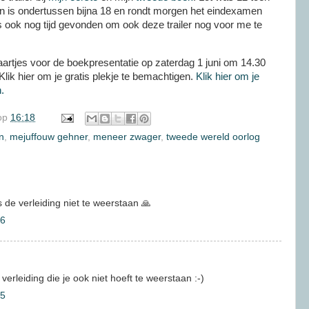
n is ondertussen bijna 18 en rondt morgen het eindexamen
ook nog tijd gevonden om ook deze trailer nog voor me te
aartjes voor de boekpresentatie op zaterdag 1 juni om 14.30
Klik hier om je gratis plekje te bemachtigen.
Klik hier om je
.
op
16:18
n
,
mejuffouw gehner
,
meneer zwager
,
tweede wereld oorlog
is de verleiding niet te weerstaan 🙏
26
verleiding die je ook niet hoeft te weerstaan :-)
35