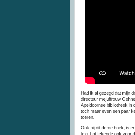
Had ik al gezegd dat mijn 
directeur mejuffrouw Gehn
Apeldoornse bibliotheek in 
toch maar even een paar kee
toeren.
Ook bij dit derde boek, is e
telg. Lot tekende ook voor de