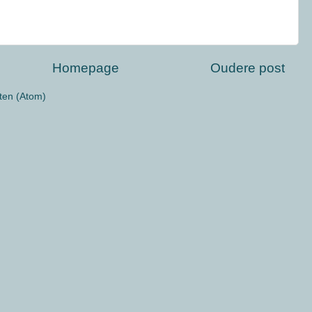
Homepage
Oudere post
ten (Atom)