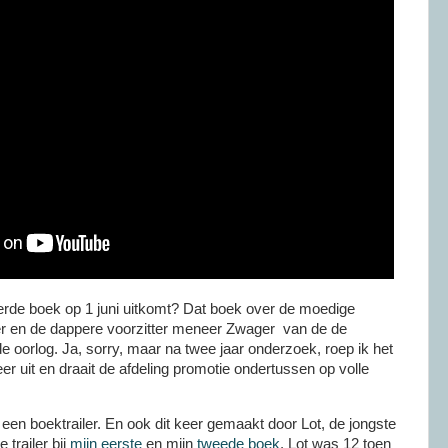
derde boek op 1 juni uitkomt? Dat boek over de moedige
er en de dappere voorzitter meneer Zwager van de de
de oorlog. Ja, sorry, maar na twee jaar onderzoek, roep ik het
r uit en draait de afdeling promotie ondertussen op volle
r een boektrailer. En ook dit keer gemaakt door Lot, de jongste
 trailer bij
mijn eerste
en mijn
tweede boek
. Lot was 12 toen