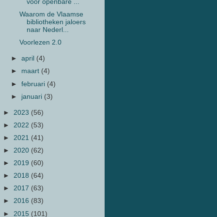
voor openbare ...
Waarom de Vlaamse
bibliotheken jaloers
naar Nederl...
Voorlezen 2.0
►
april
(4)
►
maart
(4)
►
februari
(4)
►
januari
(3)
►
2023
(56)
►
2022
(53)
►
2021
(41)
►
2020
(62)
►
2019
(60)
►
2018
(64)
►
2017
(63)
►
2016
(83)
►
2015
(101)