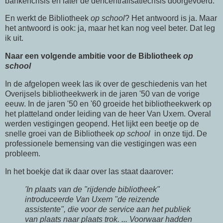
bankencrisis en later de dencentralisatiecrisis doorgevoerd.
En werkt de Bibliotheek
op school
? Het antwoord is ja. Maar
het antwoord is ook: ja, maar het kan nog veel beter. Dat leg
ik uit.
Naar een volgende ambitie voor de Bibliotheek
op
school
In de afgelopen week las ik over de geschiedenis van het
Overijsels bibliotheekwerk in de jaren '50 van de vorige
eeuw. In de jaren '50 en '60 groeide het bibliotheekwerk op
het platteland onder leiding van de heer Van Uxem. Overal
werden vestigingen geopend. Het lijkt een beetje op de
snelle groei van de Bibliotheek
op school
in onze tijd. De
professionele bemensing van die vestigingen was een
probleem.
In het boekje dat ik daar over las staat daarover:
'In plaats van de "rijdende bibliotheek"
introduceerde Van Uxem "de reizende
assistente", die voor de service aan het publiek
van plaats naar plaats trok. ... Voorwaar hadden