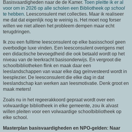
Basisvaardigheden naar de de Kamer.
Toen pleitte ik er al
voor om in 2026 op alle scholen een Bibliotheek
op school
te hebben.
Leesconsulent met collecties. Maar ik realiseer
me dat dat eigenlijk nog te weinig is. Het moet nog forser
willen we niet alleen het probleem dempen maar echt
terugdringen.
Ik zou een fulltime leesconsulent op elke basisschool geen
overbodige luxe vinden. Een leesconsulent overigens met
een didactische bevoegdheid die ook betaald wordt op het
niveau van de leerkracht basisonderwijs. En vergroot die
schoolbibliotheken flink en maak daar een
leeslandschappen van waar elke dag geïnvesteerd wordt in
leesplezier. De leesconsulent die elke dag in dat
leeslandschap kan werken aan leesmotivatie. Denk groot en
maak meters!
Zoals nu in het regeerakkoord gepraat wordt over een
volwaardige bibliotheek in elke gemeente, zou ik alvast
willen pleiten voor een volwaardige schoolbibliotheek op
elke school.
Masterplan basisvaardigheden en NPO-gelden: Naar