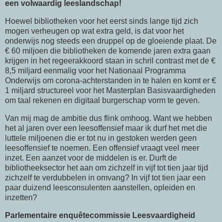
een volwaardig leeslandschap!
Hoewel bibliotheken voor het eerst sinds lange tijd zich
mogen verheugen op wat extra geld, is dat voor het
onderwijs nog steeds een druppel op de gloeiende plaat. De
€ 60 miljoen die bibliotheken de komende jaren extra gaan
krijgen in het regeerakkoord staan in schril contrast met de €
8,5 miljard eenmalig voor het Nationaal Programma
Onderwijs om corona-achterstanden in te halen en komt er €
1 miljard structureel voor het Masterplan Basisvaardigheden
om taal rekenen en digitaal burgerschap vorm te geven.
Van mij mag de ambitie dus flink omhoog. Want we hebben
het al jaren over een leesoffensief maar ik durf het met die
luttele miljoenen die er tot nu in gestoken werden geen
leesoffensief te noemen. Een offensief vraagt veel meer
inzet. Een aanzet voor de middelen is er. Durft de
bibliotheeksector het aan om zichzelf in vijf tot tien jaar tijd
zichzelf te verdubbelen in omvang? In vijf tot tien jaar een
paar duizend leesconsulenten aanstellen, opleiden en
inzetten?
Parlementaire enquêtecommissie Leesvaardigheid