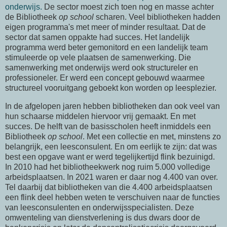
onderwijs.
De sector moest zich toen nog en masse achter
de Bibliotheek
op school
scharen. Veel bibliotheken hadden
eigen programma's met meer of minder resultaat. Dat de
sector dat samen oppakte had succes. Het landelijk
programma werd beter gemonitord en een landelijk team
stimuleerde op vele plaatsen de samenwerking. Die
samenwerking met onderwijs werd ook structureler en
professioneler. Er werd een concept gebouwd waarmee
structureel vooruitgang geboekt kon worden op leesplezier.
In de afgelopen jaren hebben bibliotheken dan ook veel van
hun schaarse middelen hiervoor vrij gemaakt. En met
succes. De helft van de basisscholen heeft inmiddels een
Bibliotheek
op school
. Met een collectie en met, minstens zo
belangrijk, een leesconsulent. En om eerlijk te zijn: dat was
best een opgave want er werd tegelijkertijd flink bezuinigd.
In 2010 had het bibliotheekwerk nog ruim 5.000 volledige
arbeidsplaatsen. In 2021 waren er daar nog 4.400 van over.
Tel daarbij dat bibliotheken van die 4.400 arbeidsplaatsen
een flink deel hebben weten te verschuiven naar de functies
van leesconsulenten en onderwijsspecialisten. Deze
omwenteling van dienstverlening is dus dwars door de