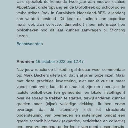
Uslu specifiek de komende twee jaar aan nieuwe locaties
#BoekStart kinderopvang en de Bibliotheek op school po en
vmbo #dbos (ook in Caraibisch Nederland-BES- eilanden)
kan worden besteed. Dit keer niet alleen aan expertise
maar ook aan collectie. Binnenkort meer informatie hoe
bibliotheken nog dit jaar kunnen aanvragen bij Stichting
Lezen.
Beantwoorden
Anoniem
16 oktober 2022 om 12:47
Nav jouw reactie op LinkedIn gaf ik daar weer commentaar
op: Mark Deckers uiteraard, dat is al jaren onze inzet. Maar
met deze prachtige investering, niet vanuit cultuur maar
vanuit onderwijs, kan dit de aanzet zijn om enerzijds de
laatste bibliotheken (en gemeenten en lokale instellingen)
over de streep te trekken te starten, terwijl anderen kunnen
groeien naar (bijna) volledige dekking. Ik ben ervan
overtuigd dat dit uiteindelijk leidt tot structurele
ondersteuning van overheden en instellingen omdat een
goede schoolbibliotheek (expertise, activiteiten en collectie)
een onvervreemdbaar onderdeel is van goed leesonderwijs.