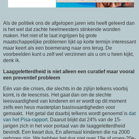
Als de politiek ons de afgelopen jaren iets heeft geleerd dan
is het wel dat zachte heelmeesters stinkende wonden
maken. Het niet of te laat ingrijpen bij grote
maatschappelijke problemen lijkt op korte termijn interessant
maar keert als een boemerang naar ons terug. De
voorbeelden kunt u zelf wel verzinnen als u om u heen kijkt,
denk ik.
Laaggeletterdheid is niet alleen een curatief maar vooral
een preventief probleem
Eén van die crises, die slechts in de zijlijn telkens voorbij
komt, is de leescrisis. Het gaat dan om de slechte
leesvaardigheid van kinderen en er wordt op dit moment
zelfs een heus masterplan basisvaardigheden voor
gemaakt. Het getal dat daarbij telkens wordt genoemd is
dat
van het Pisa-rapport.
Daaruit blijkt dat 24% van de 15-
jarigen zich in het voor portaal van de laaggeletterdheid
bevindt. Een kwart dus. En allemaal kinderen die na 2000
geboren zijn. We hebben het dus niet over 19e of vroeg-20e-