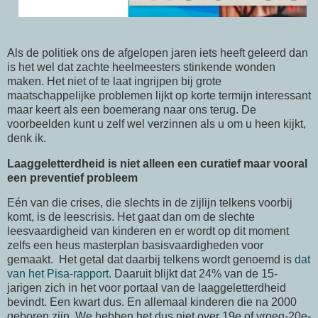
Als de politiek ons de afgelopen jaren iets heeft geleerd dan
is het wel dat zachte heelmeesters stinkende wonden
maken. Het niet of te laat ingrijpen bij grote
maatschappelijke problemen lijkt op korte termijn interessant
maar keert als een boemerang naar ons terug. De
voorbeelden kunt u zelf wel verzinnen als u om u heen kijkt,
denk ik.
Laaggeletterdheid is niet alleen een curatief maar vooral
een preventief probleem
Eén van die crises, die slechts in de zijlijn telkens voorbij
komt, is de leescrisis. Het gaat dan om de slechte
leesvaardigheid van kinderen en er wordt op dit moment
zelfs een heus masterplan basisvaardigheden voor
gemaakt. Het getal dat daarbij telkens wordt genoemd is
dat
van het Pisa-rapport.
Daaruit blijkt dat 24% van de 15-
jarigen zich in het voor portaal van de laaggeletterdheid
bevindt. Een kwart dus. En allemaal kinderen die na 2000
geboren zijn. We hebben het dus niet over 19e of vroeg-20e-