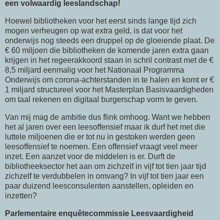
een volwaardig leeslandschap!
Hoewel bibliotheken voor het eerst sinds lange tijd zich
mogen verheugen op wat extra geld, is dat voor het
onderwijs nog steeds een druppel op de gloeiende plaat. De
€ 60 miljoen die bibliotheken de komende jaren extra gaan
krijgen in het regeerakkoord staan in schril contrast met de €
8,5 miljard eenmalig voor het Nationaal Programma
Onderwijs om corona-achterstanden in te halen en komt er €
1 miljard structureel voor het Masterplan Basisvaardigheden
om taal rekenen en digitaal burgerschap vorm te geven.
Van mij mag de ambitie dus flink omhoog. Want we hebben
het al jaren over een leesoffensief maar ik durf het met die
luttele miljoenen die er tot nu in gestoken werden geen
leesoffensief te noemen. Een offensief vraagt veel meer
inzet. Een aanzet voor de middelen is er. Durft de
bibliotheeksector het aan om zichzelf in vijf tot tien jaar tijd
zichzelf te verdubbelen in omvang? In vijf tot tien jaar een
paar duizend leesconsulenten aanstellen, opleiden en
inzetten?
Parlementaire enquêtecommissie Leesvaardigheid