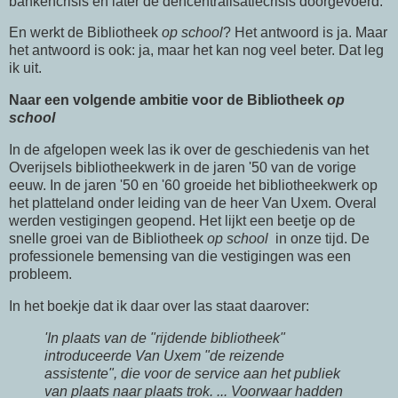
bankencrisis en later de dencentralisatiecrisis doorgevoerd.
En werkt de Bibliotheek
op school
? Het antwoord is ja. Maar
het antwoord is ook: ja, maar het kan nog veel beter. Dat leg
ik uit.
Naar een volgende ambitie voor de Bibliotheek
op
school
In de afgelopen week las ik over de geschiedenis van het
Overijsels bibliotheekwerk in de jaren '50 van de vorige
eeuw. In de jaren '50 en '60 groeide het bibliotheekwerk op
het platteland onder leiding van de heer Van Uxem. Overal
werden vestigingen geopend. Het lijkt een beetje op de
snelle groei van de Bibliotheek
op school
in onze tijd. De
professionele bemensing van die vestigingen was een
probleem.
In het boekje dat ik daar over las staat daarover:
'In plaats van de "rijdende bibliotheek"
introduceerde Van Uxem "de reizende
assistente", die voor de service aan het publiek
van plaats naar plaats trok. ... Voorwaar hadden