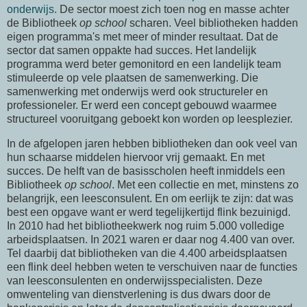
onderwijs.
De sector moest zich toen nog en masse achter
de Bibliotheek
op school
scharen. Veel bibliotheken hadden
eigen programma's met meer of minder resultaat. Dat de
sector dat samen oppakte had succes. Het landelijk
programma werd beter gemonitord en een landelijk team
stimuleerde op vele plaatsen de samenwerking. Die
samenwerking met onderwijs werd ook structureler en
professioneler. Er werd een concept gebouwd waarmee
structureel vooruitgang geboekt kon worden op leesplezier.
In de afgelopen jaren hebben bibliotheken dan ook veel van
hun schaarse middelen hiervoor vrij gemaakt. En met
succes. De helft van de basisscholen heeft inmiddels een
Bibliotheek
op school
. Met een collectie en met, minstens zo
belangrijk, een leesconsulent. En om eerlijk te zijn: dat was
best een opgave want er werd tegelijkertijd flink bezuinigd.
In 2010 had het bibliotheekwerk nog ruim 5.000 volledige
arbeidsplaatsen. In 2021 waren er daar nog 4.400 van over.
Tel daarbij dat bibliotheken van die 4.400 arbeidsplaatsen
een flink deel hebben weten te verschuiven naar de functies
van leesconsulenten en onderwijsspecialisten. Deze
omwenteling van dienstverlening is dus dwars door de