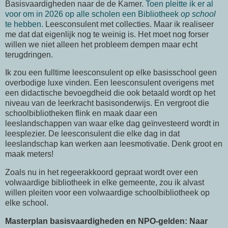
Basisvaardigheden naar de de Kamer.
Toen pleitte ik er al
voor om in 2026 op alle scholen een Bibliotheek
op school
te hebben.
Leesconsulent met collecties. Maar ik realiseer
me dat dat eigenlijk nog te weinig is. Het moet nog forser
willen we niet alleen het probleem dempen maar echt
terugdringen.
Ik zou een fulltime leesconsulent op elke basisschool geen
overbodige luxe vinden. Een leesconsulent overigens met
een didactische bevoegdheid die ook betaald wordt op het
niveau van de leerkracht basisonderwijs. En vergroot die
schoolbibliotheken flink en maak daar een
leeslandschappen van waar elke dag geïnvesteerd wordt in
leesplezier. De leesconsulent die elke dag in dat
leeslandschap kan werken aan leesmotivatie. Denk groot en
maak meters!
Zoals nu in het regeerakkoord gepraat wordt over een
volwaardige bibliotheek in elke gemeente, zou ik alvast
willen pleiten voor een volwaardige schoolbibliotheek op
elke school.
Masterplan basisvaardigheden en NPO-gelden: Naar