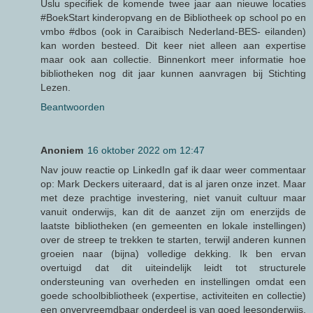
Uslu specifiek de komende twee jaar aan nieuwe locaties
#BoekStart kinderopvang en de Bibliotheek op school po en
vmbo #dbos (ook in Caraibisch Nederland-BES- eilanden)
kan worden besteed. Dit keer niet alleen aan expertise
maar ook aan collectie. Binnenkort meer informatie hoe
bibliotheken nog dit jaar kunnen aanvragen bij Stichting
Lezen.
Beantwoorden
Anoniem
16 oktober 2022 om 12:47
Nav jouw reactie op LinkedIn gaf ik daar weer commentaar
op: Mark Deckers uiteraard, dat is al jaren onze inzet. Maar
met deze prachtige investering, niet vanuit cultuur maar
vanuit onderwijs, kan dit de aanzet zijn om enerzijds de
laatste bibliotheken (en gemeenten en lokale instellingen)
over de streep te trekken te starten, terwijl anderen kunnen
groeien naar (bijna) volledige dekking. Ik ben ervan
overtuigd dat dit uiteindelijk leidt tot structurele
ondersteuning van overheden en instellingen omdat een
goede schoolbibliotheek (expertise, activiteiten en collectie)
een onvervreemdbaar onderdeel is van goed leesonderwijs.