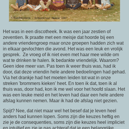
Het was in een discotheek. Ik was een jaar zestien of
zeventien. Ik praatte met een meisje dat hoorde bij een
andere vriendengroep maar onze groepen hadden zich wat
in elkaar gevlochten die avond. Het was een leuk en vrolijk
gesprek. Ze vroeg of ik niet even met haar mee wilde om
wat te drinken te halen. Ik bedankte vriendelijk. Waarom?
Geen idee meer van. Pas toen ik weer thuis was, had ik
door, dat deze vriendin hele andere bedoelingen had gehad.
Via het drankje had het moeten leiden tot wat in onze
streken 'brommers kieken' heet. En toen ik dat, toen ik al
thuis was, door had, kon ik me wel voor het hoofd slaan. Het
was een leuke meid en het leven had daar een hele andere
afslag kunnen nemen. Maar ik had de afslag niet gezien.
Spijt? Nee, dat niet maar wel het besef dat je leven heel
anders had kunnen lopen. Soms zijn die keuzes heftig en
zie je de consequenties, soms zijn die keuzes heel impliciet
en intuïtief en zie je pas achteraf dat je een belangrijke