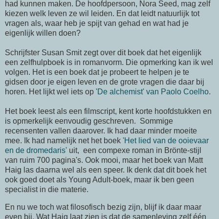
had kunnen maken. De hoofdpersoon, Nora Seed, mag zelf
kiezen welk leven ze wil leiden. En dat leidt natuurlijk tot
vragen als, waar heb je spijt van gehad en wat had je
eigenlijk willen doen?
Schrijfster Susan Smit zegt over dit boek dat het eigenlijk
een zelfhulpboek is in romanvorm. Die opmerking kan ik wel
volgen. Het is een boek dat je probeert te helpen je te
gidsen door je eigen leven en de grote vragen die daar bij
horen. Het lijkt wel iets op
'De alchemist' van Paolo Coelho
.
Het boek leest als een filmscript, kent korte hoofdstukken en
is opmerkelijk eenvoudig geschreven. Sommige
recensenten vallen daarover. Ik had daar minder moeite
mee. Ik had namelijk net het boek
'Het lied van de ooievaar
en de dromedaris'
uit, een compexe roman in Brönte-stijl
van ruim 700 pagina's. Ook mooi, maar het boek van Matt
Haig las daarna wel als een speer. Ik denk dat dit boek het
ook goed doet als Young Adult-boek, maar ik ben geen
specialist in die materie.
En nu we toch wat filosofisch bezig zijn, blijf ik daar maar
even bij. Wat Haig laat zien is dat de samenleving zelf één