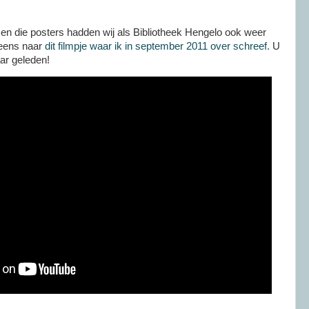
en die posters hadden wij als Bibliotheek Hengelo ook weer
 eens naar
dit filmpje waar ik in september 2011 over schreef.
U
aar geleden!