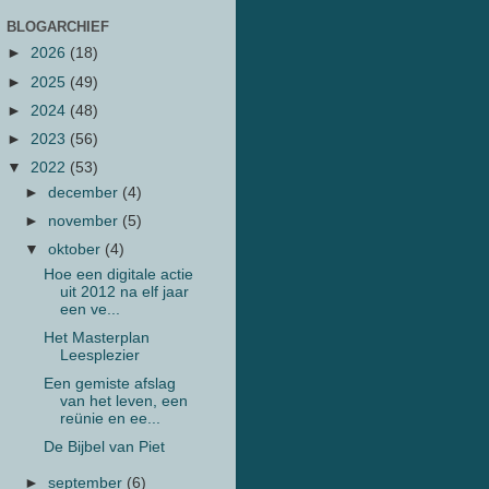
BLOGARCHIEF
►
2026
(18)
►
2025
(49)
►
2024
(48)
►
2023
(56)
▼
2022
(53)
►
december
(4)
►
november
(5)
▼
oktober
(4)
Hoe een digitale actie
uit 2012 na elf jaar
een ve...
Het Masterplan
Leesplezier
Een gemiste afslag
van het leven, een
reünie en ee...
De Bijbel van Piet
►
september
(6)