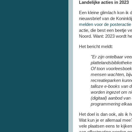
Landelijke acties in 2023
Een kleine glimlach kon ik 
nieuwsbrief van de Koninkli
melden voor de posteractie
actie, die best een beetje ve
Noord. Want: 2023 wordt he
Het bericht meldt:
"Er zijn ontelbaar v
plattelandsbibliotheke
Of toon voorleesboek
mensen wachten, bij
recreatieparken kunn
talloze e-books van 
worden ingezet om ni
(digitaal) aanbod van 
programmering elkaar
Het doel is dan ook, als ik
Wat kun je er allemaal mee?
vele plaatsen eens te kijke
aan effectmeting worden g