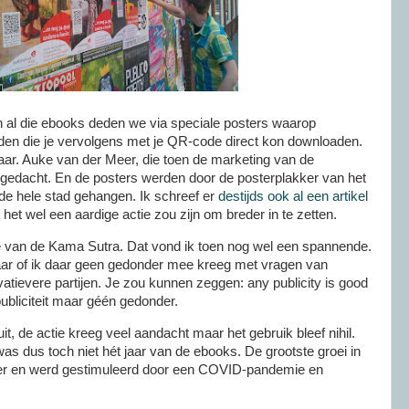
al die ebooks deden we via speciale posters waarop
en die je vervolgens met je QR-code direct kon downloaden.
aar. Auke van der Meer, die toen de marketing van de
itgedacht. En de posters werden door de posterplakker van het
e hele stad gehangen. Ik schreef er
destijds ook al een artikel
 het wel een aardige actie zou zijn om breder in te zetten.
 van de Kama Sutra. Dat vond ik toen nog wel een spannende.
ar of ik daar geen gedonder mee kreeg met vragen van
tievere partijen. Je zou kunnen zeggen: any publicity is good
 publiciteit maar géén gedonder.
t, de actie kreeg veel aandacht maar het gebruik bleef nihil.
was dus toch niet hét jaar van de ebooks. De grootste groei in
er en werd gestimuleerd door een COVID-pandemie en