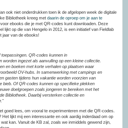
dan ook niet onderdrukken toen ik de afgelopen week de digitale
jke Bibliotheek kreeg met
daarin de oproep om je aan te
voor ebooks die je met QR-codes kunt downloaden. Deze
el lijkt op die van Hengelo in 2012, is een initiatief van Fieldlab
t jaar van de ebooks!
eel toepassingen. QR-codes kunnen in
n worden ingezet als aanvulling op een kleine collectie.
en en boeken met korte verhalen op plaatsen waar
voorbeeld OV-hubs. In samenwerking met campings en
en gasten tijdens hun vakantie worden voorzien van
de bieb. Of QR-codes kunnen op specifieke plekken
euwe doelgroepen zoals jongeren te bereiken met het
de Bibliotheek. Daarbij versterken collectie en
."
 het goed lees, om vooral te experimenteren met die QR-codes.
 Het lijkt mij een interessante en ook aardig inderdaad om op
n wat kan. Vanuit de KB zal, zoals we inmiddels gewend zijn,
edaan.