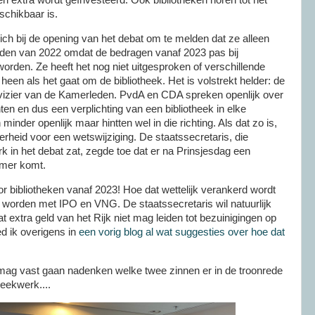
n extra wordt geïnvesteerd. Ook bibliotheken horen tot het
eschikbaar is.
ich bij de opening van het debat om te melden dat ze alleen
den van 2022 omdat de bedragen vanaf 2023 pas bij
orden. Ze heeft het nog niet uitgesproken of verschillende
r heen als het gaat om de bibliotheek. Het is volstrekt helder: de
t vizier van de Kamerleden. PvdA en CDA spreken openlijk over
en en dus een verplichting van een bibliotheek in elke
nder openlijk maar hintten wel in die richting. Als dat zo is,
heid voor een wetswijziging. De staatssecretaris, die
rk in het debat zat, zegde toe dat er na Prinsjesdag een
Kamer komt.
or bibliotheken vanaf 2023! Hoe dat wettelijk verankerd wordt
t worden met IPO en VNG. De staatssecretaris wil natuurlijk
 extra geld van het Rijk niet mag leiden tot bezuinigingen op
d ik overigens in
een vorig blog al wat suggesties over hoe dat
ag vast gaan nadenken welke twee zinnen er in de troonrede
eekwerk....