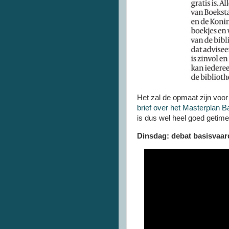
Het zal de opmaat zijn voor
brief over het Masterplan 
is dus wel heel goed getime
Dinsdag: debat basisvaa