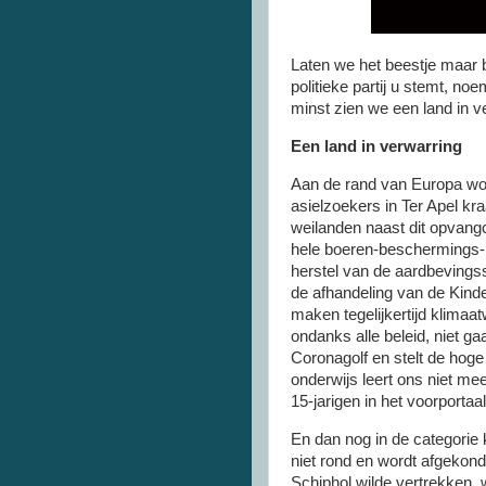
Laten we het beestje maar b
politieke partij u stemt, noe
minst zien we een land in v
Een land in verwarring
Aan de rand van Europa wo
asielzoekers in Ter Apel k
weilanden naast dit opvang
hele boeren-beschermings-l
herstel van de aardbevings
de afhandeling van de Kind
maken tegelijkertijd klima
ondanks alle beleid, niet 
Coronagolf en stelt de hoge
onderwijs leert ons niet me
15-jarigen in het voorportaa
En dan nog in de categorie 
niet rond en wordt afgekond
Schiphol wilde vertrekken, 