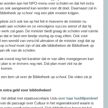
aan worden aan het NPO-menu voor scholen en dat het extra
s ook aangewend kan worden voor dit doel. Daarnaast zal in
Bibliotheek
op school
nog een plek moeten krijgen.
tste zich ook toe op het feit in hoeverre de minister nu
kt aan scholen en ze vervolgens succes wenst of dat hij
 werk zal gaan. De minister biedt graag de scholen veel ruimte
 dat er best een beetje sturing op mag zitten. Ook voor
l een wereld van verschil uitmaken of de minister zegt dat op
k
op school
moet zijn of dat alle bibliotheken de Bibliotheek
op
an elk van de scholen.
debat vooral nog het karakter dat er van alles meegegeven kan
 plan is er immers nog niet. Dat plan moet vlot na de
r komen.
en item uit over de Bibliotheek
op school.
Die video zie je
n extra geld voor bibliotheken!
het debat met staatssecretaris Uslu o
ver haar hoofdlijnenbrief
g van de passage over Cultuur in het regeerakkoord waarin is