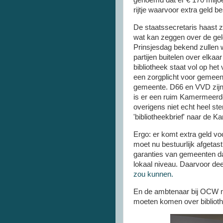
genoemd dat er € 170 miljoe
rijtje waarvoor extra geld b
De staatssecretaris haast z
wat kan zeggen over de gel
Prinsjesdag bekend zullen w
partijen buitelen over elkaa
bibliotheek staat vol op he
een zorgplicht voor gemeent
gemeente. D66 en VVD zijn mi
is er een ruim Kamermeerder
overigens niet echt heel ste
'bibliotheekbrief' naar de 
Ergo: er komt extra geld vo
moet nu bestuurlijk afgetas
garanties van gemeenten dat
lokaal niveau. Daarvoor dee
zou kunnen.
En de ambtenaar bij OCW m
moeten komen over biblioth