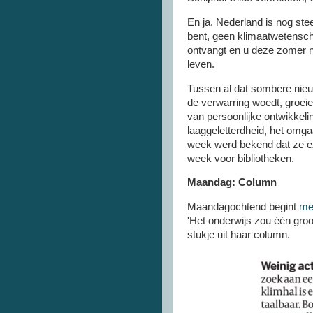
En ja, Nederland is nog ste
bent, geen klimaatwetensch
ontvangt en u deze zomer nie
leven.
Tussen al dat sombere nieuws
de verwarring woedt, groeie
van persoonlijke ontwikkel
laaggeletterdheid, het omga
week werd bekend dat ze ex
week voor bibliotheken.
Maandag: Column
Maandagochtend begint
met
'Het onderwijs zou één groot
stukje uit haar column.