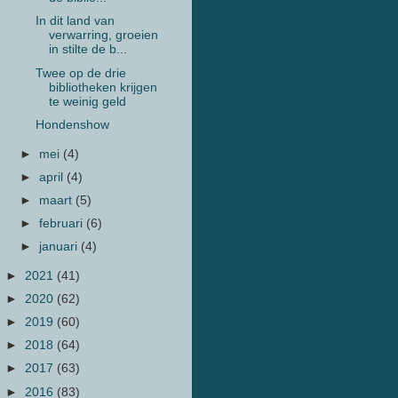
In dit land van
verwarring, groeien
in stilte de b...
Twee op de drie
bibliotheken krijgen
te weinig geld
Hondenshow
►
mei
(4)
►
april
(4)
►
maart
(5)
►
februari
(6)
►
januari
(4)
►
2021
(41)
►
2020
(62)
►
2019
(60)
►
2018
(64)
►
2017
(63)
►
2016
(83)