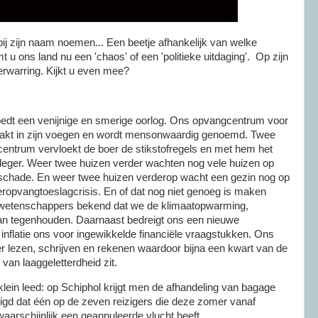
ij zijn naam noemen... Een beetje afhankelijk van welke
mt u ons land nu een 'chaos' of een 'politieke uitdaging'. Op zijn
erwarring. Kijkt u even mee?
edt een venijnige en smerige oorlog. Ons opvangcentrum voor
raakt in zijn voegen en wordt mensonwaardig genoemd. Twee
centrum vervloekt de boer de stikstofregels en met hem het
eger. Weer twee huizen verder wachten nog vele huizen op
schade. En weer twee huizen verderop wacht een gezin nog op
eropvangtoeslagcrisis. En of dat nog niet genoeg is maken
atwetenschappers bekend dat we de klimaatopwarming,
gaan tegenhouden. Daarnaast bedreigt ons een nieuwe
 inflatie ons voor ingewikkelde financiële vraagstukken. Ons
er lezen, schrijven en rekenen waardoor bijna een kwart van de
l van laaggeletterdheid zit.
klein leed: op Schiphol krijgt men de afhandeling van bagage
igd dat één op de zeven reizigers die deze zomer vanaf
waarschijnlijk een geannuleerde vlucht heeft.