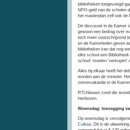
bibliotheken toegevoegd g
NPO-geld van de scholen du
het masterplan zelf ook de 
De discussie in de Kamer spi
gewoon een bedrag over maa
toch meer voorschrijvend te
en de Kamerleden geven aan
bibliotheken kan dat nog we
elke school een Bibliothee
school
moeten 'verkopen' a
Alles bij elkaar heeft het 
worden aan de minister. Het
zomervakantie in de Kame
RTLNieuws zond die avond e
hierboven.
Woensdag
:
toezegging va
Op woensdag is vervolgens 
Cultuur.
Dit is de uitwerkin