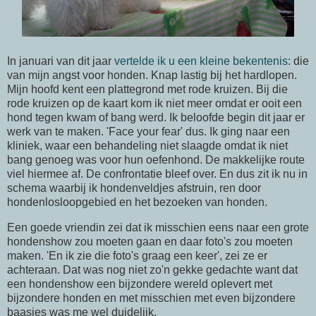
In januari van dit jaar
vertelde ik u een kleine bekentenis:
die
van mijn angst voor honden. Knap lastig bij het hardlopen.
Mijn hoofd kent een plattegrond met rode kruizen. Bij die
rode kruizen op de kaart kom ik niet meer omdat er ooit een
hond tegen kwam of bang werd. Ik beloofde begin dit jaar er
werk van te maken. 'Face your fear' dus. Ik ging naar een
kliniek, waar een behandeling niet slaagde omdat ik niet
bang genoeg was voor hun oefenhond. De makkelijke route
viel hiermee af. De confrontatie bleef over. En dus zit ik nu in
schema waarbij ik hondenveldjes afstruin, ren door
hondenlosloopgebied en het bezoeken van honden.
Een goede vriendin zei dat ik misschien eens naar een grote
hondenshow zou moeten gaan en daar foto's zou moeten
maken. 'En ik zie die foto's graag een keer', zei ze er
achteraan. Dat was nog niet zo'n gekke gedachte want dat
een hondenshow een bijzondere wereld oplevert met
bijzondere honden en met misschien met even bijzondere
baasjes was me wel duidelijk.