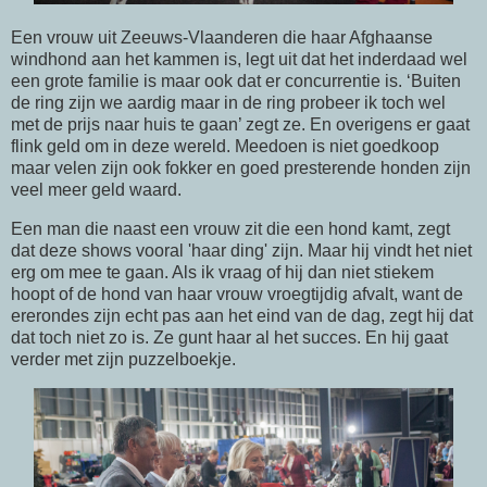
Een vrouw uit Zeeuws-Vlaanderen die haar Afghaanse
windhond aan het kammen is, legt uit dat het inderdaad wel
een grote familie is maar ook dat er concurrentie is. ‘Buiten
de ring zijn we aardig maar in de ring probeer ik toch wel
met de prijs naar huis te gaan’ zegt ze. En overigens er gaat
flink geld om in deze wereld. Meedoen is niet goedkoop
maar velen zijn ook fokker en goed presterende honden zijn
veel meer geld waard.
Een man die naast een vrouw zit die een hond kamt, zegt
dat deze shows vooral 'haar ding' zijn. Maar hij vindt het niet
erg om mee te gaan. Als ik vraag of hij dan niet stiekem
hoopt of de hond van haar vrouw vroegtijdig afvalt, want de
ererondes zijn echt pas aan het eind van de dag, zegt hij dat
dat toch niet zo is. Ze gunt haar al het succes. En hij gaat
verder met zijn puzzelboekje.