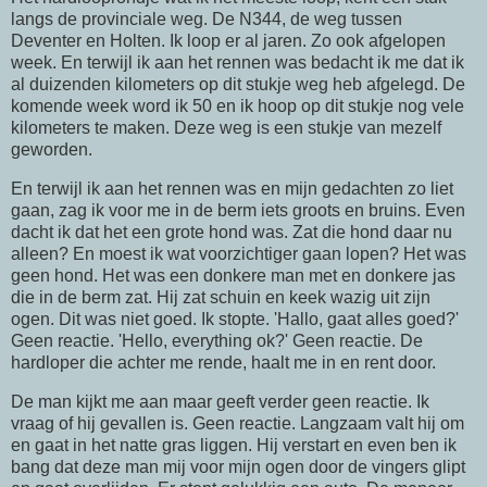
langs de provinciale weg. De N344, de weg tussen
Deventer en Holten. Ik loop er al jaren. Zo ook afgelopen
week. En terwijl ik aan het rennen was bedacht ik me dat ik
al duizenden kilometers op dit stukje weg heb afgelegd. De
komende week word ik 50 en ik hoop op dit stukje nog vele
kilometers te maken. Deze weg is een stukje van mezelf
geworden.
En terwijl ik aan het rennen was en mijn gedachten zo liet
gaan, zag ik voor me in de berm iets groots en bruins. Even
dacht ik dat het een grote hond was. Zat die hond daar nu
alleen? En moest ik wat voorzichtiger gaan lopen? Het was
geen hond. Het was een donkere man met en donkere jas
die in de berm zat. Hij zat schuin en keek wazig uit zijn
ogen. Dit was niet goed. Ik stopte. 'Hallo, gaat alles goed?'
Geen reactie. 'Hello, everything ok?' Geen reactie. De
hardloper die achter me rende, haalt me in en rent door.
De man kijkt me aan maar geeft verder geen reactie. Ik
vraag of hij gevallen is. Geen reactie. Langzaam valt hij om
en gaat in het natte gras liggen. Hij verstart en even ben ik
bang dat deze man mij voor mijn ogen door de vingers glipt