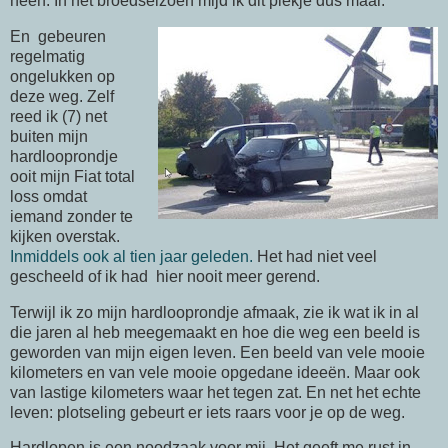
heen. In het broedseizoen mijd ik dit plekje dus maar.
En gebeuren
regelmatig
ongelukken op
deze weg. Zelf
reed ik (7) net
buiten mijn
hardlooprondje
ooit mijn Fiat total
loss omdat
iemand zonder te
kijken overstak.
Inmiddels ook al tien jaar geleden.
Het had niet veel
gescheeld of ik had hier nooit meer gerend.
Terwijl ik zo mijn hardlooprondje afmaak, zie ik wat ik in al
die jaren al heb meegemaakt en hoe die weg een beeld is
geworden van mijn eigen leven. Een beeld van vele mooie
kilometers en van vele mooie opgedane ideeën. Maar ook
van lastige kilometers waar het tegen zat. En net het echte
leven: plotseling gebeurt er iets raars voor je op de weg.
Hardlopen is een noodzaak voor mij. Het geeft me rust in