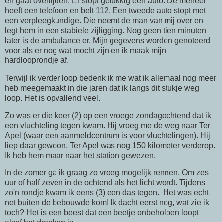
en gaat overlijden. Er stopt gelukkig een auto. De meneer
heeft een telefoon en belt 112. Een tweede auto stopt met
een verpleegkundige. Die neemt de man van mij over en
legt hem in een stabiele zijligging. Nog geen tien minuten
later is de ambulance er. Mijn gegevens worden genoteerd
voor als er nog wat mocht zijn en ik maak mijn
hardlooprondje af.
Terwijl ik verder loop bedenk ik me wat ik allemaal nog meer
heb meegemaakt in die jaren dat ik langs dit stukje weg
loop. Het is opvallend veel.
Zo was er die keer (2) op een vroege zondagochtend dat ik
een vluchteling tegen kwam. Hij vroeg me de weg naar Ter
Apel (waar een aanmeldcentrum is voor vluchtelingen). Hij
liep daar gewoon. Ter Apel was nog 150 kilometer verderop.
Ik heb hem maar naar het station gewezen.
In de zomer ga ik graag zo vroeg mogelijk rennen. Om zes
uur of half zeven in de ochtend als het licht wordt. Tijdens
zo'n rondje kwam ik eens (3) een das tegen. Het was echt
net buiten de bebouwde kom! Ik dacht eerst nog, wat zie ik
toch? Het is een beest dat een beetje onbeholpen loopt