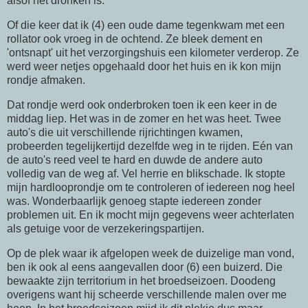
alsof het dronken is.
Of die keer dat ik (4) een oude dame tegenkwam met een
rollator ook vroeg in de ochtend. Ze bleek dement en
'ontsnapt' uit het verzorgingshuis een kilometer verderop. Ze
werd weer netjes opgehaald door het huis en ik kon mijn
rondje afmaken.
Dat rondje werd ook onderbroken toen ik een keer in de
middag liep. Het was in de zomer en het was heet. Twee
auto's die uit verschillende rijrichtingen kwamen,
probeerden tegelijkertijd dezelfde weg in te rijden. Eén van
de auto's reed veel te hard en duwde de andere auto
volledig van de weg af. Vel herrie en blikschade. Ik stopte
mijn hardlooprondje om te controleren of iedereen nog heel
was. Wonderbaarlijk genoeg stapte iedereen zonder
problemen uit. En ik mocht mijn gegevens weer achterlaten
als getuige voor de verzekeringspartijen.
Op de plek waar ik afgelopen week de duizelige man vond,
ben ik ook al eens aangevallen door (6) een buizerd. Die
bewaakte zijn territorium in het broedseizoen. Doodeng
overigens want hij scheerde verschillende malen over me