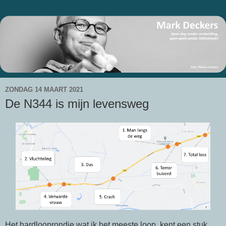
ZONDAG 14 MAART 2021
De N344 is mijn levensweg
Het hardlooprondje wat ik het meeste loop, kent een stuk