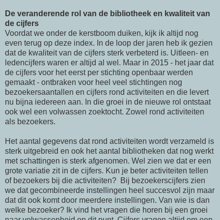
De veranderende rol van de bibliotheek en kwaliteit van
de cijfers
Voordat we onder de kerstboom duiken, kijk ik altijd nog
even terug op deze index. In de loop der jaren heb ik gezien
dat de kwaliteit van de cijfers sterk verbeterd is. Uitleen- en
ledencijfers waren er altijd al wel. Maar in 2015 - het jaar dat
de cijfers voor het eerst per stichting openbaar werden
gemaakt - ontbraken voor heel veel stichtingen nog
bezoekersaantallen en cijfers rond activiteiten en die levert
nu bijna iedereen aan. In die groei in de nieuwe rol ontstaat
ook wel een volwassen zoektocht. Zowel rond activiteiten
als bezoekers.
Het aantal gegevens dat rond activiteiten wordt verzameld is
sterk uitgebreid en ook het aantal bibliotheken dat nog werkt
met schattingen is sterk afgenomen. Wel zien we dat er een
grote variatie zit in de cijfers. Kun je beter activiteiten tellen
of bezoekers bij die activiteiten? Bij bezoekerscijfers zien
we dat gecombineerde instellingen heel succesvol zijn maar
dat dit ook komt door meerdere instellingen. Van wie is dan
welke bezoeker? Ik vind het vragen die horen bij een groei
naar volwassenheid op dit punt. Cijfers vragen altijd om een