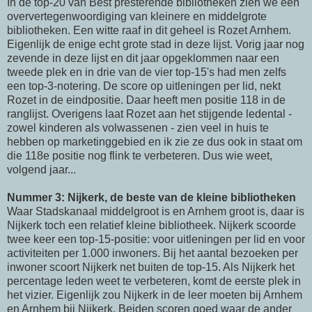
In de top-20 van Best presterende bibliotheken zien we een
oververtegenwoordiging van kleinere en middelgrote
bibliotheken. Een witte raaf in dit geheel is Rozet Arnhem.
Eigenlijk de enige echt grote stad in deze lijst. Vorig jaar nog
zevende in deze lijst en dit jaar opgeklommen naar een
tweede plek en in drie van de vier top-15's had men zelfs
een top-3-notering. De score op uitleningen per lid, nekt
Rozet in de eindpositie. Daar heeft men positie 118 in de
ranglijst. Overigens laat Rozet aan het stijgende ledental -
zowel kinderen als volwassenen - zien veel in huis te
hebben op marketinggebied en ik zie ze dus ook in staat om
die 118e positie nog flink te verbeteren. Dus wie weet,
volgend jaar...
Nummer 3: Nijkerk, de beste van de kleine bibliotheken
Waar Stadskanaal middelgroot is en Arnhem groot is, daar is
Nijkerk toch een relatief kleine bibliotheek. Nijkerk scoorde
twee keer een top-15-positie: voor uitleningen per lid en voor
activiteiten per 1.000 inwoners. Bij het aantal bezoeken per
inwoner scoort Nijkerk net buiten de top-15. Als Nijkerk het
percentage leden weet te verbeteren, komt de eerste plek in
het vizier. Eigenlijk zou Nijkerk in de leer moeten bij Arnhem
en Arnhem bij Nijkerk. Beiden scoren goed waar de ander