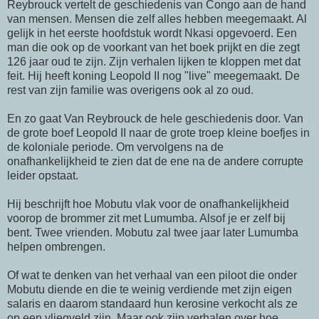
Reybrouck vertelt de geschiedenis van Congo aan de hand
van mensen. Mensen die zelf alles hebben meegemaakt. Al
gelijk in het eerste hoofdstuk wordt Nkasi opgevoerd. Een
man die ook op de voorkant van het boek prijkt en die zegt
126 jaar oud te zijn. Zijn verhalen lijken te kloppen met dat
feit. Hij heeft koning Leopold II nog "live" meegemaakt. De
rest van zijn familie was overigens ook al zo oud.
En zo gaat Van Reybrouck de hele geschiedenis door. Van
de grote boef Leopold II naar de grote troep kleine boefjes in
de koloniale periode. Om vervolgens na de
onafhankelijkheid te zien dat de ene na de andere corrupte
leider opstaat.
Hij beschrijft hoe Mobutu vlak voor de onafhankelijkheid
voorop de brommer zit met Lumumba. Alsof je er zelf bij
bent. Twee vrienden. Mobutu zal twee jaar later Lumumba
helpen ombrengen.
Of wat te denken van het verhaal van een piloot die onder
Mobutu diende en die te weinig verdiende met zijn eigen
salaris en daarom standaard hun kerosine verkocht als ze
op een vliegveld zijn. Maar ook zijn verhalen over hoe