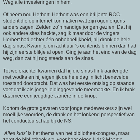
Weg alle investeringen in hem.
Of neem nou Herbert. Herbert was een briljante ROC-
student die op internet kon maken wat zijn ogen ergens
anders zagen. Zelden zo’n handige jongen gezien. Dat hij
ook andere sites hackte, zag ik maar door de vingers.
Herbert had echter één onhebbelijkheid, hij dronk de hele
dag sinas. Kwam je om acht uur ’s ochtends binnen dan had
hij zijn eerste blikje al open. Ging je aan het eind van de dag
weg, dan zat hij nog steeds aan de sinas.
Tot we erachter kwamen dat hij die sinas flink aanlengde
met wodka en hij eigenlijk de hele dag in licht benevelde
toestand doorbracht. Dat was het eerste ontslag op staande
voet dat ik als jonge leidinggevende meemaakte. En ik brak
daarmee een jeugdige carrière in de knop.
Kortom de grote gevaren voor jonge medewerkers zijn wel
moeilijke woorden, de drank en het lonkend perspectief van
het conducteurschap bij de NS.
'Alles kids'
is het thema van het bibliotheekcongres, maar
zorgt de bibliotheek wel voor haar eigen kids? Maartje,