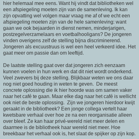
hier helemaal mee eens. Want hij vindt dat bibliotheken wel
een afspiegeling moeten zijn van de samenleving. Ik kan
zijn opvatting wel volgen maar vraag me af of we echt een
afspiegeling moeten zijn van de hele samenleving: want
gaan we ook bejaarden in dienst nemen, minderjarigen,
postzegelverzamelaars en voetbalhooligans? De jongeren
vinden overigens zelf de stelling bijna discriminerend.
Jongeren als excuustruus is wel een heel verkeerd idee. Het
gaat meer om passie dan om leeftijd.
De laatste stelling gaat over dat jongeren zich eenzaam
kunnen voelen in hun werk en dat dit niet wordt onderkend.
Veel zwevers bij deze stelling. Blijkbaar weten we ons daar
nog niet goed houding in weten te geven. De meest
concrete oplossing die ik hier hoorde was om samen vaker
naar het café te gaan. Maar elke dag naar het café is wellicht
ook niet de beste oplossing. Zijn we jongeren hierdoor kwijt
geraakt in de bibliotheek? Een jonge collega vertelt haar
kwetsbare verhaal over hoe ze na een reorganisatie alleen
over bleef. Ze kan haar privé-wereld niet meer delen en
daarmee is de bibliotheek haar wereld niet meer. Hoe
breekbaar het verhaal ook is, het slaat de spijker op zijn kop.