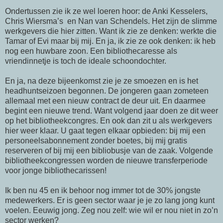
Ondertussen zie ik ze wel loeren hoor: de Anki Kesselers,
Chris Wiersma’s en Nan van Schendels. Het zijn de slimme
werkgevers die hier zitten. Want ik zie ze denken: werkte die
Tamar of Evi maar bij mij. En ja, ik zie ze ook denken: ik heb
nog een huwbare zoon. Een bibliothecaresse als
vriendinnetje is toch de ideale schoondochter.
En ja, na deze bijeenkomst zie je ze smoezen en is het
headhuntseizoen begonnen. De jongeren gaan zometeen
allemaal met een nieuw contract de deur uit. En daarmee
begint een nieuwe trend. Want volgend jaar doen ze dit weer
op het bibliotheekcongres. En ook dan zit u als werkgevers
hier weer klaar. U gaat tegen elkaar opbieden: bij mij een
personeelsabonnement zonder boetes, bij mij gratis
reserveren of bij mij een bibliobusje van de zaak. Volgende
bibliotheekcongressen worden de nieuwe transferperiode
voor jonge bibliothecarissen!
Ik ben nu 45 en ik behoor nog immer tot de 30% jongste
medewerkers. Er is geen sector waar je je zo lang jong kunt
voelen. Eeuwig jong. Zeg nou zelf: wie wil er nou niet in zo’n
sector werken?