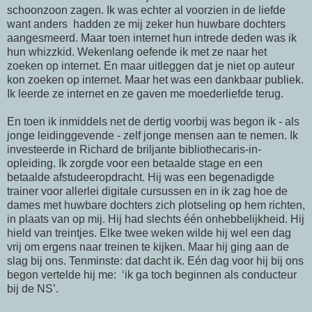
schoonzoon zagen. Ik was echter al voorzien in de liefde
want anders hadden ze mij zeker hun huwbare dochters
aangesmeerd. Maar toen internet hun intrede deden was ik
hun whizzkid. Wekenlang oefende ik met ze naar het
zoeken op internet. En maar uitleggen dat je niet op auteur
kon zoeken op internet. Maar het was een dankbaar publiek.
Ik leerde ze internet en ze gaven me moederliefde terug.
En toen ik inmiddels net de dertig voorbij was begon ik - als
jonge leidinggevende - zelf jonge mensen aan te nemen. Ik
investeerde in Richard de briljante bibliothecaris-in-
opleiding. Ik zorgde voor een betaalde stage en een
betaalde afstudeeropdracht. Hij was een begenadigde
trainer voor allerlei digitale cursussen en in ik zag hoe de
dames met huwbare dochters zich plotseling op hem richten,
in plaats van op mij. Hij had slechts één onhebbelijkheid. Hij
hield van treintjes. Elke twee weken wilde hij wel een dag
vrij om ergens naar treinen te kijken. Maar hij ging aan de
slag bij ons. Tenminste: dat dacht ik. Eén dag voor hij bij ons
begon vertelde hij me: ‘ik ga toch beginnen als conducteur
bij de NS’.