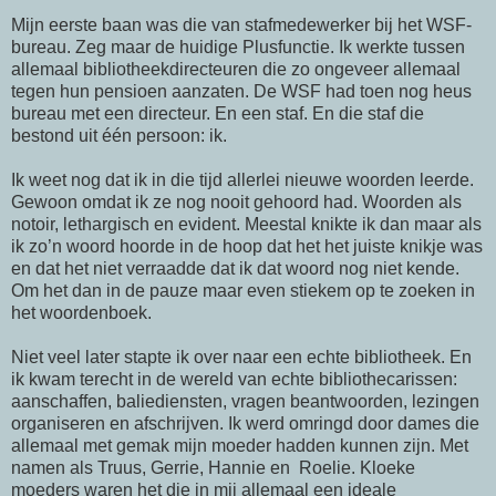
Mijn eerste baan was die van stafmedewerker bij het WSF-
bureau. Zeg maar de huidige Plusfunctie. Ik werkte tussen
allemaal bibliotheekdirecteuren die zo ongeveer allemaal
tegen hun pensioen aanzaten. De WSF had toen nog heus
bureau met een directeur. En een staf. En die staf die
bestond uit één persoon: ik.
Ik weet nog dat ik in die tijd allerlei nieuwe woorden leerde.
Gewoon omdat ik ze nog nooit gehoord had. Woorden als
notoir, lethargisch en evident. Meestal knikte ik dan maar als
ik zo’n woord hoorde in de hoop dat het het juiste knikje was
en dat het niet verraadde dat ik dat woord nog niet kende.
Om het dan in de pauze maar even stiekem op te zoeken in
het woordenboek.
Niet veel later stapte ik over naar een echte bibliotheek. En
ik kwam terecht in de wereld van echte bibliothecarissen:
aanschaffen, baliediensten, vragen beantwoorden, lezingen
organiseren en afschrijven. Ik werd omringd door dames die
allemaal met gemak mijn moeder hadden kunnen zijn. Met
namen als Truus, Gerrie, Hannie en Roelie. Kloeke
moeders waren het die in mij allemaal een ideale