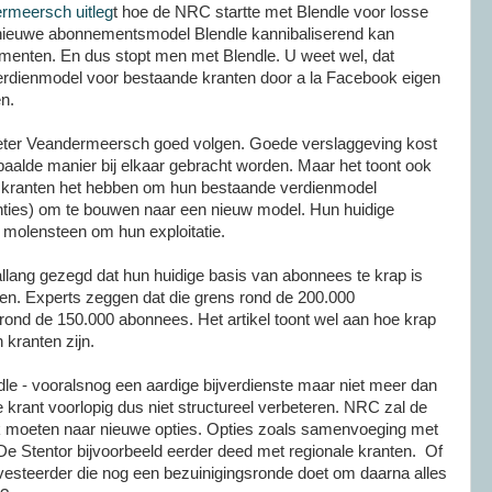
rmeersch uitleg
t hoe de NRC startte met Blendle voor losse
 nieuwe abonnementsmodel Blendle kannibaliserend kan
nten. En dus stopt men met Blendle. U weet wel, dat
rdienmodel voor bestaande kranten door a la Facebook eigen
en.
Peter Veandermeersch goed volgen. Goede verslaggeving kost
aalde manier bij elkaar gebracht worden. Maar het toont ook
e kranten het hebben om hun bestaande verdienmodel
ties) om te bouwen naar een nieuw model. Hun huidige
 molensteen om hun exploitatie.
lang gezegd dat hun huidige basis van abonnees te krap is
n. Experts zeggen dat die grens rond de 200.000
rond de 150.000 abonnees. Het artikel toont wel aan hoe krap
kranten zijn.
dle - vooralsnog een aardige bijverdienste maar niet meer dan
de krant voorlopig dus niet structureel verbeteren. NRC zal de
 moeten naar nieuwe opties. Opties zoals samenvoeging met
De Stentor bijvoorbeeld eerder deed met regionale kranten. Of
vesteerder die nog een bezuinigingsronde doet om daarna alles