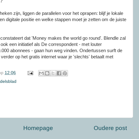
n?
ken zijn, liggen de parallelen voor het oprapen: blijf je lokale
een digitale positie en welke stappen moet je zetten om de juiste
constateert dat 'Money makes the world go round'. Blendle zal
k een initiatief als De correspondent - met louter
 40.000 abonnees - gaan hun weg vinden. Ondertussen surft de
rder op het gratis internet waar je 'slechts' betaalt met
op
12:06
delsblad
Homepage
Oudere post