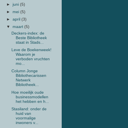
►
juni
(5)
►
mei
(5)
►
april
(3)
▼
maart
(5)
Deckers-index: de
Beste Bibliotheek
staat in Stads...
Leve de Boekenweek!
Waarom je
verboden vruchten
mo...
Column Jonge
Bibliothecarissen
Netwerk
Bibliotheek...
Hoe moeilijk oude
businessmodellen
het hebben en h...
Stasiland: onder de
huid van
voormalige
inwoners v...