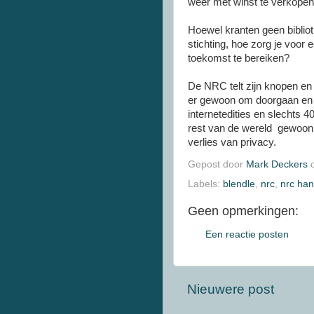
weer met winst te verkope
Hoewel kranten geen bibliothe
stichting, hoe zorg je voor 
toekomst te bereiken?
De NRC telt zijn knopen en 
er gewoon om doorgaan en oo
internetedities en slechts
rest van de wereld gewoon ve
verlies van privacy.
Gepost door
Mark Deckers
Labels:
blendle
,
nrc
,
nrc han
Geen opmerkingen:
Een reactie posten
Nieuwere post