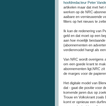
hoofdredacteur Peter Vande
artikelen maar dat met het
werken op de NRC-abonneme
aaibare en vernieuwende ve
filters op het nieuws te zett
Ik kan de redenering van 
geld en dat moet op een bep
aan hoe moeilijk bestaand
(abonnementen en adverten
verdienmodel hangt als een
Van NRC wordt overigens al
om een goede krant te make
abonnementen ligt.NRC zit 
de marges voor de papieren 
Het digitale model van Blen
dat - gaat die positie voor 
komende jaren dus op zoek
Trouw en Volkskrant zoals 
komt er opnieuw een durfin