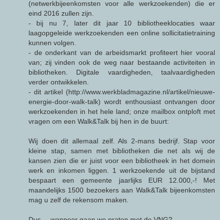
(netwerkbijeenkomsten voor alle werkzoekenden) die er
eind 2016 zullen zijn.
- bij nu 7, later dit jaar 10 bibliotheeklocaties waar
laagopgeleide werkzoekenden een online sollicitatietraining
kunnen volgen.
- de onderkant van de arbeidsmarkt profiteert hier vooral
van; zij vinden ook de weg naar bestaande activiteiten in
bibliotheken. Digitale vaardigheden, taalvaardigheden
verder ontwikkelen.
- dit artikel (http://www.werkbladmagazine.nl/artikel/nieuwe-
energie-door-walk-talk) wordt enthousiast ontvangen door
werkzoekenden in het hele land; onze mailbox ontploft met
vragen om een Walk&Talk bij hen in de buurt:
Wij doen dit allemaal zelf. Als 2-mans bedrijf. Stap voor
kleine stap, samen met bibliotheken die net als wij de
kansen zien die er juist voor een bibliotheek in het domein
werk en inkomen liggen. 1 werkzoekende uit de bijstand
bespaart een gemeente jaarlijks EUR 12.000,-! Met
maandelijks 1500 bezoekers aan Walk&Talk bijeenkomsten
mag u zelf de rekensom maken.
Dus ... wanneer gaan we praten met de VNG?