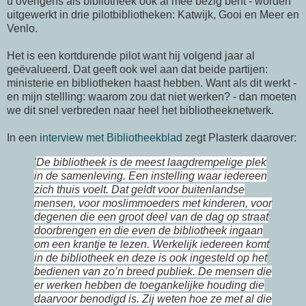
u overigens als bibliotheek ook al mee bezig bent - worden
uitgewerkt in drie pilotbibliotheken: Katwijk, Gooi en Meer en
Venlo.
Het is een kortdurende pilot want hij volgend jaar al
geëvalueerd. Dat geeft ook wel aan dat beide partijen:
ministerie en bibliotheken haast hebben. Want als dit werkt -
en mijn stellling: waarom zou dat niet werken? - dan moeten
we dit snel verbreden naar heel het bibliotheeknetwerk.
In een
interview met Bibliotheekblad
zegt Plasterk daarover:
'
De bibliotheek is de meest laagdrempelige plek
in de samenleving. Een instelling waar iedereen
zich thuis voelt. Dat geldt voor buitenlandse
mensen, voor moslimmoeders met kinderen, voor
degenen die een groot deel van de dag op straat
doorbrengen en die even de bibliotheek ingaan
om een krantje te lezen. Werkelijk iedereen komt
in de bibliotheek en deze is ook ingesteld op het
bedienen van zo’n breed publiek. De mensen die
er werken hebben de toegankelijke houding die
daarvoor benodigd is. Zij weten hoe ze met al die