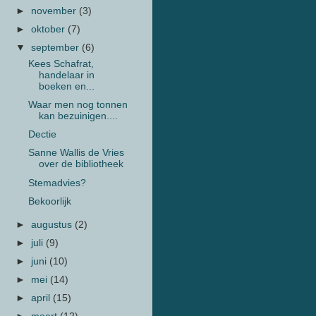
►
november
(3)
►
oktober
(7)
▼
september
(6)
Kees Schafrat,
handelaar in
boeken en...
Waar men nog tonnen
kan bezuinigen....
Dectie
Sanne Wallis de Vries
over de bibliotheek
Stemadvies?
Bekoorlijk
►
augustus
(2)
►
juli
(9)
►
juni
(10)
►
mei
(14)
►
april
(15)