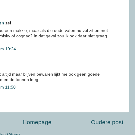
en
zei
aad een makkie, maar als die oude vaten nu vol zitten met
hisky of cognac? In dat geval zou ik ook daar niet graag
om 19:24
 altijd maar blijven bewaren lijkt me ook geen goede
oeten de tonnen leeg.
om 11:50
Homepage
Oudere post
ten (Atom)