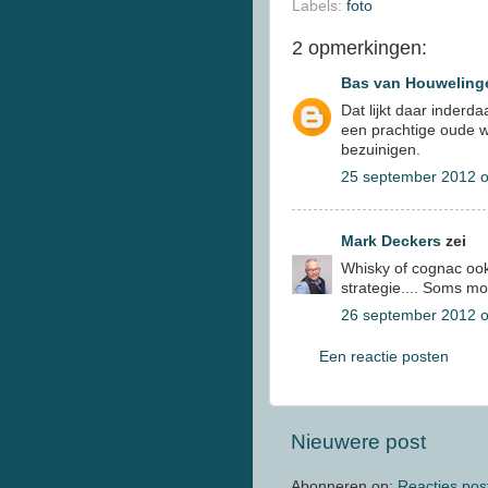
Labels:
foto
2 opmerkingen:
Bas van Houweling
Dat lijkt daar inderd
een prachtige oude w
bezuinigen.
25 september 2012 
Mark Deckers
zei
Whisky of cognac ook
strategie.... Soms m
26 september 2012 
Een reactie posten
Nieuwere post
Abonneren op:
Reacties pos