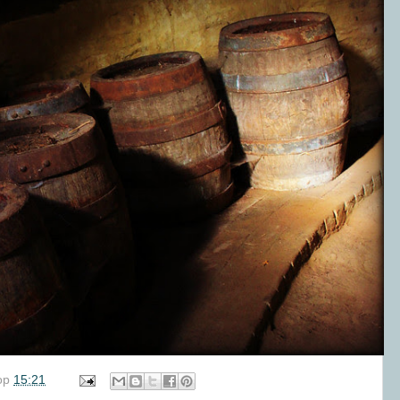
op
15:21