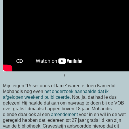
\
Mijn eigen '15 seconds of fame' waren er toen Kamerlid
Mohandis nog even
het onderzoek aanhaalde dat ik
afgelopen weekend pulbliceerde.
Nou ja, dat had ie dus
gelezen! Hij haalde dat aan om navraag te doen bij de VOB
over gratis lidmaatschappen boven 18 jaar. Mohandis
diende daar ook al een
amendement
voor in en wil in de wet
geregeld hebben dat iedereen tot 27 jaar gratis lid kan zijn
van de bibliotheek. Gravesteijn antwoordde hierop dat dit