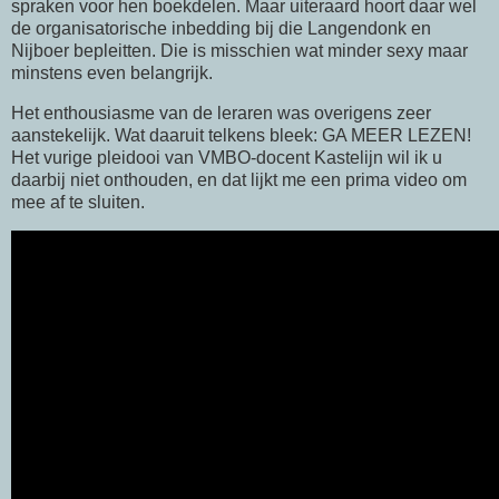
spraken voor hen boekdelen. Maar uiteraard hoort daar wel
de organisatorische inbedding bij die Langendonk en
Nijboer bepleitten. Die is misschien wat minder sexy maar
minstens even belangrijk.
Het enthousiasme van de leraren was overigens zeer
aanstekelijk. Wat daaruit telkens bleek: GA MEER LEZEN!
Het vurige pleidooi van VMBO-docent Kastelijn wil ik u
daarbij niet onthouden, en dat lijkt me een prima video om
mee af te sluiten.