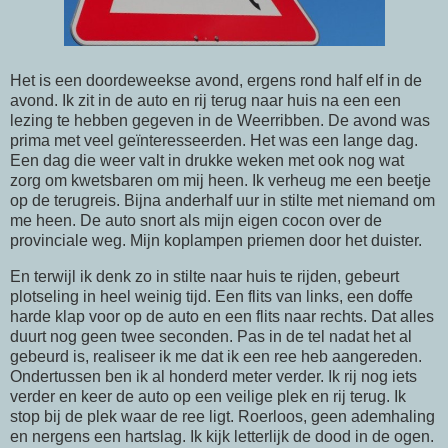
Het is een doordeweekse avond, ergens rond half elf in de
avond. Ik zit in de auto en rij terug naar huis na een een
lezing te hebben gegeven in de Weerribben. De avond was
prima met veel geïnteresseerden. Het was een lange dag.
Een dag die weer valt in drukke weken met ook nog wat
zorg om kwetsbaren om mij heen. Ik verheug me een beetje
op de terugreis. Bijna anderhalf uur in stilte met niemand om
me heen. De auto snort als mijn eigen cocon over de
provinciale weg. Mijn koplampen priemen door het duister.
En terwijl ik denk zo in stilte naar huis te rijden, gebeurt
plotseling in heel weinig tijd. Een flits van links, een doffe
harde klap voor op de auto en een flits naar rechts. Dat alles
duurt nog geen twee seconden. Pas in de tel nadat het al
gebeurd is, realiseer ik me dat ik een ree heb aangereden.
Ondertussen ben ik al honderd meter verder. Ik rij nog iets
verder en keer de auto op een veilige plek en rij terug. Ik
stop bij de plek waar de ree ligt. Roerloos, geen ademhaling
en nergens een hartslag. Ik kijk letterlijk de dood in de ogen.