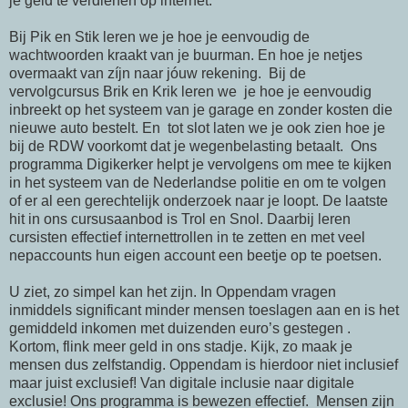
je geld te verdienen op internet.
Bij Pik en Stik leren we je hoe je eenvoudig de
wachtwoorden kraakt van je buurman. En hoe je netjes
overmaakt van zíjn naar jóuw rekening. Bij de
vervolgcursus Brik en Krik leren we je hoe je eenvoudig
inbreekt op het systeem van je garage en zonder kosten die
nieuwe auto bestelt. En tot slot laten we je ook zien hoe je
bij de RDW voorkomt dat je wegenbelasting betaalt. Ons
programma Digikerker helpt je vervolgens om mee te kijken
in het systeem van de Nederlandse politie en om te volgen
of er al een gerechtelijk onderzoek naar je loopt. De laatste
hit in ons cursusaanbod is Trol en Snol. Daarbij leren
cursisten effectief internettrollen in te zetten en met veel
nepaccounts hun eigen account een beetje op te poetsen.
U ziet, zo simpel kan het zijn. In Oppendam vragen
inmiddels significant minder mensen toeslagen aan en is het
gemiddeld inkomen met duizenden euro’s gestegen .
Kortom, flink meer geld in ons stadje. Kijk, zo maak je
mensen dus zelfstandig. Oppendam is hierdoor niet inclusief
maar juist exclusief! Van digitale inclusie naar digitale
exclusie! Ons programma is bewezen effectief. Mensen zijn