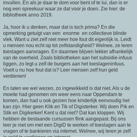
invullen. En als je daar te dom voor bent of te lui, dan is er
nog een spreekuur waar ze dat voor je doen. Zie hier: de
bibliotheek anno 2019.
Ja, hoor ik u denken, maar dat is toch prima? En die
opmerking getuigt van een enorme en collectieve blinde
vlek. Want u ziet zelf niet meer hoe fout dit eigenlijk is. Leidt
u mensen nou echt op tot zelfstandigheid? Welnee, ze leren
toeslagen aanvragen. En daarmee blijven lekker afhankelijk
van de overheid. Zoals bibliotheken aan het subsidie-infuus
liggen, zo legt u zelf de burgers aan het toeslageninfuus.
Voelt u nu hoe fout dat is? Leer mensen zelf hun geld
verdienen!
En laten we wel wezen, zo ingewikkeld is dat niet. Als u de
moeite had genomen om weer eens naar Oppendam te
komen, dan had u ook gezien hoe kinderlijk eenvoudig het
kan zijn. Hier geen Klik en Tik of Digisterker. Wij doen Pik en
Stik en Digikerker! Kent u dat niet? Dat kan kloppen. Wij
hebben de bestaande cursussen flink aangepast. Bij ons
leer je niet om met een DigiD te werken of toeslagen aan te
vragen of te bankieren via internet. Welnee, wij leren je zelf