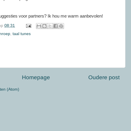
suggesties voor partners? Ik hou me warm aanbevolen!
op
08:31
omroep
,
taal tunes
Homepage
Oudere post
ten (Atom)