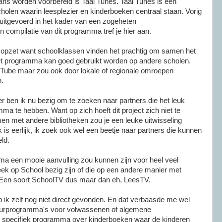
ans worden voorbereid is Taal Tunes. Taal Tunes is een
olen waarin leesplezier en kinderboeken centraal staan. Vorig
t uitgevoerd in het kader van een zogeheten
 compilatie van dit programma tref je hier aan.
e opzet want schoolklassen vinden het prachtig om samen het
 programma kan goed gebruikt worden op andere scholen.
uTube maar zou ook door lokale of regionale omroepen
.
r ben ik nu bezig om te zoeken naar partners die het leuk
a te hebben. Want op zich hoeft dit project zich niet te
en met andere bibliotheken zou je een leuke uitwisseling
 is eerlijk, ik zoek ook wel een beetje naar partners die kunnen
ld.
mma een mooie aanvulling zou kunnen zijn voor heel veel
eek op School bezig zijn of die op een andere manier met
. Een soort SchoolTV dus maar dan eh, LeesTV.
eb ik zelf nog niet direct gevonden. En dat verbaasde me wel
atuurprogramma's voor volwassenen of algemene
 specifiek programma over kinderboeken waar de kinderen