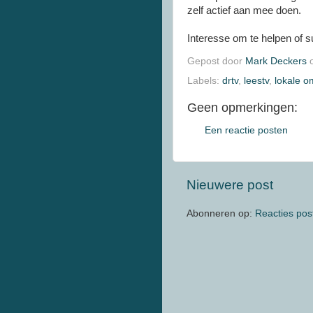
zelf actief aan mee doen.
Interesse om te helpen of 
Gepost door
Mark Deckers
Labels:
drtv
,
leestv
,
lokale 
Geen opmerkingen:
Een reactie posten
Nieuwere post
Abonneren op:
Reacties pos