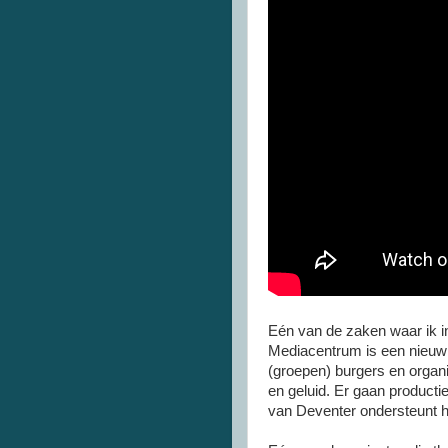
Eén van de zaken waar ik i
Mediacentrum is een nieuw 
(groepen) burgers en organ
en geluid. Er gaan product
van Deventer ondersteunt he