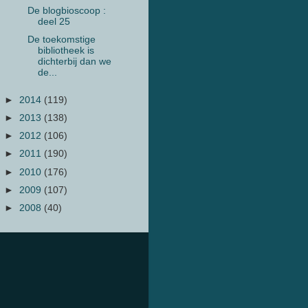
De blogbioscoop :
deel 25
De toekomstige
bibliotheek is
dichterbij dan we
de...
►
2014
(119)
►
2013
(138)
►
2012
(106)
►
2011
(190)
►
2010
(176)
►
2009
(107)
►
2008
(40)