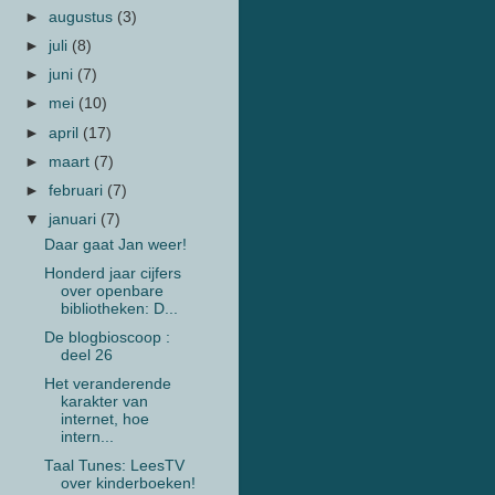
►
augustus
(3)
►
juli
(8)
►
juni
(7)
►
mei
(10)
►
april
(17)
►
maart
(7)
►
februari
(7)
▼
januari
(7)
Daar gaat Jan weer!
Honderd jaar cijfers
over openbare
bibliotheken: D...
De blogbioscoop :
deel 26
Het veranderende
karakter van
internet, hoe
intern...
Taal Tunes: LeesTV
over kinderboeken!