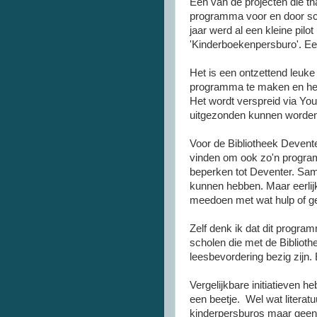
Eén van de projecten die th
programma voor en door sch
jaar werd al een kleine pilo
'Kinderboekenpersburo'. Een
Het is een ontzettend leuk
programma te maken en het
Het wordt verspreid via Yo
uitgezonden kunnen worden
Voor de Bibliotheek Devente
vinden om ook zo'n programm
beperken tot Deventer. Sam
kunnen hebben. Maar eerlijk
meedoen met wat hulp of ge
Zelf denk ik dat dit progra
scholen die met de Biblioth
leesbevordering bezig zijn
Vergelijkbare initiatieven h
een beetje. Wel wat liter
kinderpersburos maar geen