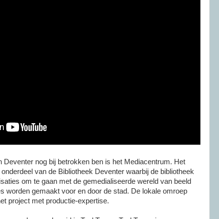
n Deventer nog bij betrokken ben is het Mediacentrum. Het
onderdeel van de Bibliotheek Deventer waarbij de bibliotheek
isaties om te gaan met de gemedialiseerde wereld van beeld
ies worden gemaakt voor en door de stad. De lokale omroep
t project met productie-expertise.