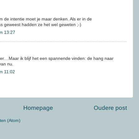
m de intentie moet je maar denken. Als er in de
 geweest hadden ze het wel geweten ;-)
m 13:27
r....Maar ik blijf het een spannende vinden: de hang naar
van nu.
m 11:02
Homepage
Oudere post
ten (Atom)