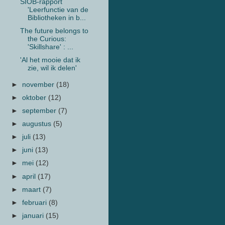
SIOB-rapport
'Leerfunctie van de
Bibliotheken in b...
The future belongs to
the Curious:
'Skillshare' : ...
'Al het mooie dat ik
zie, wil ik delen'
►
november
(18)
►
oktober
(12)
►
september
(7)
►
augustus
(5)
►
juli
(13)
►
juni
(13)
►
mei
(12)
►
april
(17)
►
maart
(7)
►
februari
(8)
►
januari
(15)