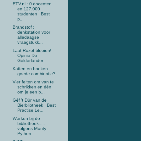
ETV.nl : 0 docenten
en 127.000
studenten : Best
p...
Brandstof :
denkstation voor
alledaagse
vraagstukk...
Laat Rozet bloeien!
Opinie De
Gelderlander
Katten en boeken....
goede combinatie?
Vier feiten om van te
schrikken en één
om je een b...
Gêf 't Dûr van de
Bierbliotheek : Best
Practise Le...
Werken bij de
bibliotheek.....
volgens Monty
Python