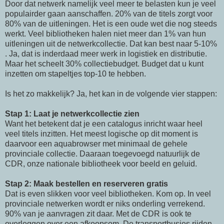
Door dat netwerk namelijk veel meer te belasten kun je veel
populairder gaan aanschaffen. 20% van de titels zorgt voor
80% van de uitleningen. Het is een oude wet die nog steeds
werkt. Veel bibliotheken halen niet meer dan 1% van hun
uitleningen uit de netwerkcollectie. Dat kan best naar 5-10%
. Ja, dat is inderdaad meer werk in logistiek en distributie.
Maar het scheelt 30% collectiebudget. Budget dat u kunt
inzetten om stapeltjes top-10 te hebben.
Is het zo makkelijk? Ja, het kan in de volgende vier stappen:
Stap 1: Laat je netwerkcollectie zien
Want het betekent dat je een catalogus inricht waar heel
veel titels inzitten. Het meest logische op dit moment is
daarvoor een
aquabrowser
met minimaal de gehele
provinciale collectie. Daaraan toegevoegd natuurlijk de
CDR
, onze nationale bibliotheek voor beeld en geluid.
Stap 2: Maak bestellen en reserveren gratis
Dat is even slikken voor veel bibliotheken. Kom op. In veel
provinciale netwerken wordt er niks onderling verrekend.
90% van je aanvragen zit daar. Met de
CDR
is ook te
overleggen over een afkoopsom. De transportbusjes rijden