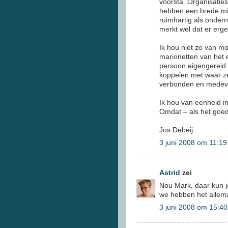
voorsta. Organisatie
hebben een brede mis
ruimhartig als onder
merkt wel dat er erge
Ik hou niet zo van m
marionetten van het 
persoon eigengereid 
koppelen met waar ze
verbonden en medever
Ik hou van eenheid i
Omdat – als het goed i
Jos Debeij
3 juni 2008 om 11:19
Astrid
zei
Nou Mark, daar kun je
we hebben het allema
3 juni 2008 om 15:40