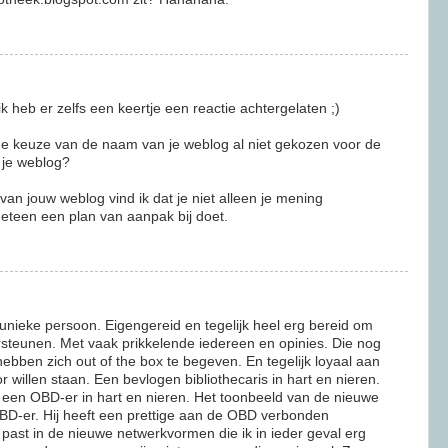
 ik heb er zelfs een keertje een reactie achtergelaten ;)
 de keuze van de naam van je weblog al niet gekozen voor de
t je weblog?
van jouw weblog vind ik dat je niet alleen je mening
eteen een plan van aanpak bij doet.
unieke persoon. Eigengereid en tegelijk heel erg bereid om
rsteunen. Met vaak prikkelende iedereen en opinies. Die nog
ebben zich out of the box te begeven. En tegelijk loyaal aan
r willen staan. Een bevlogen bibliothecaris in hart en nieren.
n een OBD-er in hart en nieren. Het toonbeeld van de nieuwe
D-er. Hij heeft een prettige aan de OBD verbonden
 past in de nieuwe netwerkvormen die ik in ieder geval erg