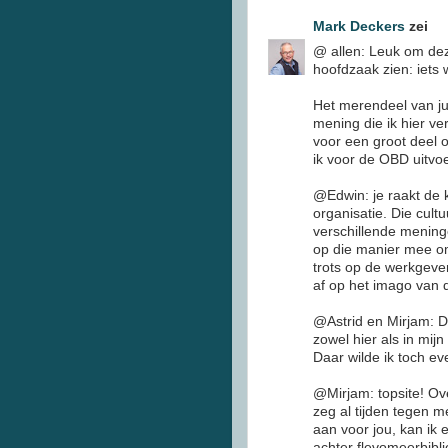
Mark Deckers
zei
@ allen: Leuk om deze
hoofdzaak zien: iets 
Het merendeel van jull
mening die ik hier ve
voor een groot deel 
ik voor de OBD uitvoe
@Edwin: je raakt de k
organisatie. Die cult
verschillende meninge
op die manier mee om 
trots op de werkgever
af op het imago van 
@Astrid en Mirjam: Da
zowel hier als in mi
Daar wilde ik toch e
@Mirjam: topsite! Ove
zeg al tijden tegen 
aan voor jou, kan ik e
achter flevomeerbibl