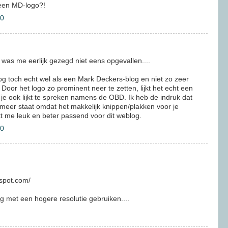
en MD-logo?!
30
was me eerlijk gezegd niet eens opgevallen....
og toch echt wel als een Mark Deckers-blog en niet zo zeer
oor het logo zo prominent neer te zetten, lijkt het echt een
je ook lijkt te spreken namens de OBD. Ik heb de indruk dat
meer staat omdat het makkelijk knippen/plakken voor je
kt me leuk en beter passend voor dit weblog.
40
gspot.com/
g met een hogere resolutie gebruiken....