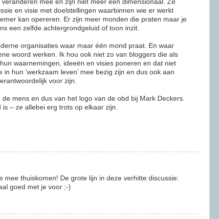
s veranderen mee en zijn niet meer een dimensionaal. Ze
sie en visie met doelstellingen waarbinnen wie er werkt
nemer kan opereren. Er zijn meer monden die praten maar je
ns een zelfde achtergrondgeluid of toon inzit.
oderne organisaties waar maar één mond praat. En waar
ene woord werken. Ik hou ook niet zo van bloggers die als
hun waarnemingen, ideeën en visies poneren en dat niet
 in hun ‘werkzaam leven’ mee bezig zijn en dus ook aan
antwoordelijk voor zijn.
n de mens en dus van het logo van de obd bij Mark Deckers.
s – ze allebei erg trots op elkaar zijn.
 mee thuiskomen! De grote lijn in deze verhitte discussie:
al goed met je voor ;-)