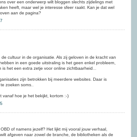
ens over een onderwerp wilt bloggen slechts zijdelings met
ken heeft, maar wel je interesse sfeer raakt. Kan je dat wel
 boven aan de pagina?
27
de cultuur in de organisatie. Als zij geloven in de kracht van
hebben in een goede uitstraling is het geen enkel probleem,
 is het een extra zetje voor online zichtbaarheid...
ganisaties zijn betrokken bij meerdere websites. Daar is
 te zoeken soms..
 vanaf hoe je het bekijkt, kortom :-)
35
OBD of namens jezelf? Het lijkt mij vooral jouw verhaal,
wilt afgeven naar zowel de branche, de bibliotheken als de