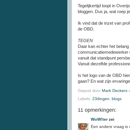
Tegelijkertijd loopt in Over
bloggen. Dus ja, wat roep je 
Ik vind dat de inzet van pr
de OBD.
TEGEN
Daar kan echter het belan
communicatiemedewerker die
vanuit dat standpunt persbe
Vanuit diezelfde professio
Is het logo van de OBD hi
gaan? En wat zijn ervaringe
Gepost door
Mark Deckers
Labels:
23dingen
,
blogs
11 opmerkingen:
WoW!ter
zei
Een andere vraag is o