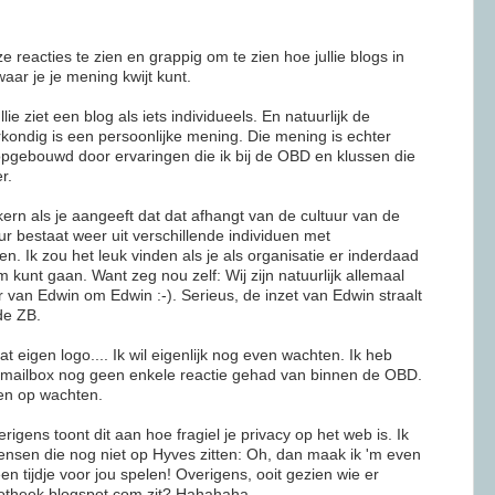
 reacties te zien en grappig om te zien hoe jullie blogs in
waar je je mening kwijt kunt.
ie ziet een blog als iets individueels. En natuurlijk de
rkondig is een persoonlijke mening. Die mening is echter
opgebouwd door ervaringen die ik bij de OBD en klussen die
r.
ern als je aangeeft dat dat afhangt van de cultuur van de
uur bestaat weer uit verschillende individuen met
n. Ik zou het leuk vinden als je als organisatie er inderdaad
kunt gaan. Want zeg nou zelf: Wij zijn natuurlijk allemaal
 van Edwin om Edwin :-). Serieus, de inzet van Edwin straalt
de ZB.
t eigen logo.... Ik wil eigenlijk nog even wachten. Ik heb
jn mailbox nog geen enkele reactie gehad van binnen de OBD.
ven op wachten.
rigens toont dit aan hoe fragiel je privacy op het web is. Ik
mensen die nog niet op Hyves zitten: Oh, dan maak ik 'm even
en tijdje voor jou spelen! Overigens, ooit gezien wie er
iotheek.blogspot.com zit? Hahahaha.