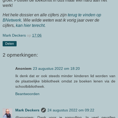
groei. Positief de toekomst in dus maar wel hard aan het
werk!
Het hele dossier en alle cijfers zijn
terug te vinden op
BNetwerk.
Wie wilde weten wat ik vorig jaar over de
cijfers,
kan hier terecht.
Mark Deckers
op
17:06
Delen
2 opmerkingen:
Anoniem
23 augustus 2022 om 18:20
Ik denk dat er ook steeds minder kinderen lid worden van
de plaatselijke bibliotheek omdat ze boeken lenen via de
schoolbibliotheek.
Beantwoorden
Mark Deckers
24 augustus 2022 om 09:22
@anoniem: Dank voor je aanvulling. In veel gevallen