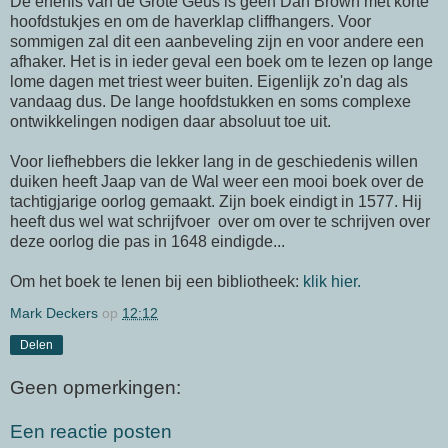
De erfenis van de Grote Geus is geen Dan Brown met korte
hoofdstukjes en om de haverklap cliffhangers. Voor
sommigen zal dit een aanbeveling zijn en voor andere een
afhaker. Het is in ieder geval een boek om te lezen op lange
lome dagen met triest weer buiten. Eigenlijk zo'n dag als
vandaag dus. De lange hoofdstukken en soms complexe
ontwikkelingen nodigen daar absoluut toe uit.
Voor liefhebbers die lekker lang in de geschiedenis willen
duiken heeft Jaap van de Wal weer een mooi boek over de
tachtigjarige oorlog gemaakt. Zijn boek eindigt in 1577. Hij
heeft dus wel wat schrijfvoer over om over te schrijven over
deze oorlog die pas in 1648 eindigde...
Om het boek te lenen bij een bibliotheek:
klik hier.
Mark Deckers
op
12:12
Delen
Geen opmerkingen:
Een reactie posten