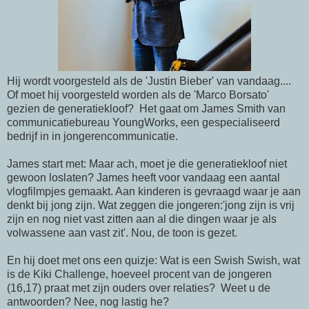
Hij wordt voorgesteld als de 'Justin Bieber' van vandaag....
Of moet hij voorgesteld worden als de 'Marco Borsato'
gezien de generatiekloof? Het gaat om James Smith van
communicatiebureau YoungWorks, een gespecialiseerd
bedrijf in in jongerencommunicatie.
James start met: Maar ach, moet je die generatiekloof niet
gewoon loslaten? James heeft voor vandaag een aantal
vlogfilmpjes gemaakt. Aan kinderen is gevraagd waar je aan
denkt bij jong zijn. Wat zeggen die jongeren:'jong zijn is vrij
zijn en nog niet vast zitten aan al die dingen waar je als
volwassene aan vast zit'. Nou, de toon is gezet.
En hij doet met ons een quizje: Wat is een Swish Swish, wat
is de Kiki Challenge, hoeveel procent van de jongeren
(16,17) praat met zijn ouders over relaties? Weet u de
antwoorden? Nee, nog lastig he?