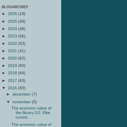
BLOGARCHIEF
►
2026
(18)
►
2025
(49)
►
2024
(48)
►
2023
(56)
►
2022
(53)
►
2021
(41)
►
2020
(62)
►
2019
(60)
►
2018
(64)
►
2017
(63)
▼
2016
(83)
►
december
(7)
▼
november
(5)
The economc value of
the library 2/2: Elke
cursist...
The economc value of