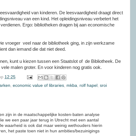
leesvaardigheid van kinderen. De leesvaardigheid draagt direct
idingsniveau van een kind. Het opleidingsniveau verbetert het
 verdienen. Ergo: bibliotheken dragen bij aan economische
ie vroeger veel naar de bibliotheek ging, in zijn werkzame
ient dan iemand die dat niet deed.
enen, kunt u kiezen tussen een Staatslot of de Bibliotheek. De
s vele malen groter. En voor kinderen nog gratis ook.
op
12:25
arken
,
economic value of libraries
,
mkba
,
rolf hapel
,
sroi
ten zijn in de maatschappelijke kosten-baten analyse
ie we een paar jaar terug in Utrecht met een aantal
De waarheid is ook dat maar weinig wethouders hierin
en, het paste toen niet in hun ambities/bezuinigings