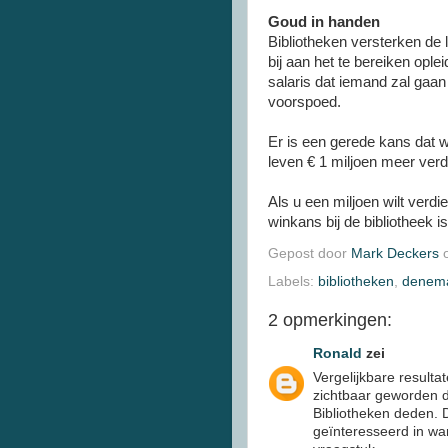
Goud in handen
Bibliotheken versterken de 
bij aan het te bereiken ople
salaris dat iemand zal gaan
voorspoed.
Er is een gerede kans dat w
leven € 1 miljoen meer verd
Als u een miljoen wilt verdi
winkans bij de bibliotheek i
Gepost door
Mark Deckers
Labels:
bibliotheken
,
denem
2 opmerkingen:
Ronald
zei
Vergelijkbare resulta
zichtbaar geworden d
Bibliotheken deden. 
geïnteresseerd in war