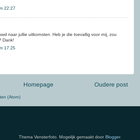
m 22:27
 naar jullie uitkomsten. Heb je die toevallig voor mij, zou
? Dank!
m 17:25
Homepage
Oudere post
ten (Atom)
Thema Vensterfoto. Mogelijk gemaakt door
Blogger
.