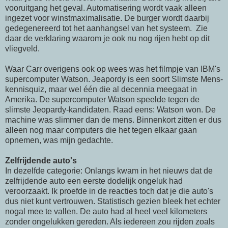
vooruitgang het geval. Automatisering wordt vaak alleen
ingezet voor winstmaximalisatie. De burger wordt daarbij
gedegenereerd tot het aanhangsel van het systeem. Zie
daar de verklaring waarom je ook nu nog rijen hebt op dit
vliegveld.
Waar Carr overigens ook op wees was het filmpje van IBM's
supercomputer Watson. Jeapordy is een soort Slimste Mens-
kennisquiz, maar wel één die al decennia meegaat in
Amerika. De supercomputer Watson speelde tegen de
slimste Jeopardy-kandidaten. Raad eens: Watson won. De
machine was slimmer dan de mens. Binnenkort zitten er dus
alleen nog maar computers die het tegen elkaar gaan
opnemen, was mijn gedachte.
Zelfrijdende auto's
In dezelfde categorie: Onlangs kwam in het nieuws dat de
zelfrijdende auto een eerste dodelijk ongeluk had
veroorzaakt. Ik proefde in de reacties toch dat je die auto's
dus niet kunt vertrouwen. Statistisch gezien bleek het echter
nogal mee te vallen. De auto had al heel veel kilometers
zonder ongelukken gereden. Als iedereen zou rijden zoals