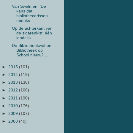
Van Swelmen: ‘De
kans dat
bibliothecarissen
ebooks...
Op de achterkant van
de sigarenkist: één
landelijk...
De Bibliotheekwet en
Bibliotheek op
School nieuw? ...
►
2015
(101)
►
2014
(119)
►
2013
(138)
►
2012
(106)
►
2011
(190)
►
2010
(176)
►
2009
(107)
►
2008
(40)