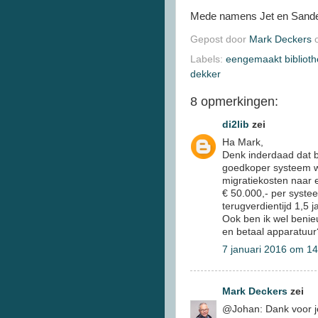
Mede namens Jet en Sander
Gepost door
Mark Deckers
Labels:
eengemaakt bibliot
dekker
8 opmerkingen:
di2lib
zei
Ha Mark,
Denk inderdaad dat be
goedkoper systeem w
migratiekosten naar 
€ 50.000,- per syste
terugverdientijd 1,5 j
Ook ben ik wel benieu
en betaal apparatuur
7 januari 2016 om 14
Mark Deckers
zei
@Johan: Dank voor je 