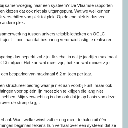
en bij samenvoeging naar één systeem? De Vlaamse rapporten
in en kiezen dat ook niet als uitgangspunt. Wat we wel kunnen
rk verschillen van plek tot plek. Op de ene plek is dus veel
 andere plek.
 samenwerking tussen universiteitsbibliotheken en OCLC
traject - toont aan dat besparing verdraaid lastig te realiseren
paring dus beperkt zal zijn. Ik schat in dat je jaarlijks maximaal
13 miljoen. Het kan wat meer zijn, het kan wat minder zijn.
 een besparing van maximaal € 2 miljoen per jaar.
 een structureel bedrag waar je niet aan voorbij kunt maar ook
tingen voor op één lijn moet zien te krijgen die lang niet
 hebben. Mijn verwachting is dan ook dat je op basis van deze
 over de streep krijgt.
erhaal. Want welke winst valt er nog meer te halen uit één
mingen beginnen telkens hun verhaal over één systeem dat ze