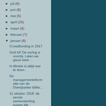
►
juli
(6)
►
juni
(8)
►
mei
(5)
►
april
(15)
►
maart
(6)
►
februari
(7)
▼
januari
(8)
Crowdfunding in 1917
God lof! De oorlog is
voorbij. Laten we
gauw weer ...
In Almelo is altijd wat
te doen...
De
managementinform
atie van de
Overijsselse biblio...
11 oktober 1918: de
eerste
samenwerking
tussen bib...