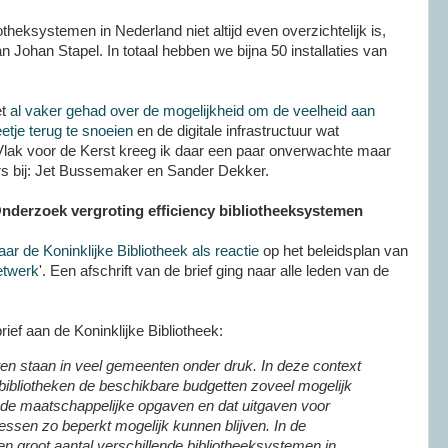
theksystemen in Nederland niet altijd even overzichtelijk is,
n Johan Stapel. In totaal hebben we bijna 50 installaties van
et
al vaker gehad over de mogelijkheid om de veelheid aan
tje terug te snoeien
en de digitale infrastructuur wat
 Vlak voor de Kerst kreeg ik daar een paar onverwachte maar
s bij: Jet Bussemaker en Sander Dekker.
derzoek vergroting efficiency bibliotheeksystemen
aar de Koninklijke Bibliotheek als reactie
op het beleidsplan van
etwerk
'. Een afschrift van de brief ging naar alle leden van de
brief aan de Koninklijke Bibliotheek:
ten staan in veel gemeenten onder druk. In deze context
 bibliotheken de beschikbare budgetten zoveel mogelijk
 de maatschappelijke opgaven en dat uitgaven voor
ssen zo beperkt mogelijk kunnen blijven. In de
een groot aantal verschillende bibliotheeksystemen in