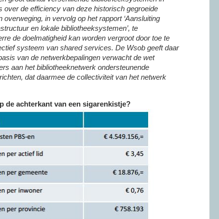
els over de efficiency van deze historisch gegroeide
in overweging, in vervolg op het rapport ‘Aansluiting
frastructuur en lokale bibliotheeksystemen’, te
rre de doelmatigheid kan worden vergroot door toe te
ectief systeem van shared services. De Wsob geeft daar
basis van de netwerkbepalingen verwacht de wet
ers aan het bibliotheeknetwerk ondersteunende
ichten, dat daarmee de collectiviteit van het netwerk
p de achterkant van een sigarenkistje?