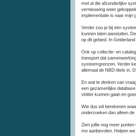
met al die afzonderlijke sy
vernieuwing weer gekoppeld 
implementatie is naar mijn 
Verder zou je bij één syste
kunnen laten aansluiten. 
op dit gebied. In Gelderlan
Ook op collectie- en catalog
transport dat samenwerking
systeemgrenzen. Verder ken
allemaal de NBD-titels in. D
En wat te denken van vraag
een gezamenlijke database 
vlotter kunnen gaan en goe
Wie dus wil berekenen waar w
onderzoeken dan alleen de 
Zien jullie nog meer punten
me aanbevolen. Helpen we on