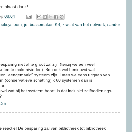
, alvast dank!
op
08:04
heeksysteem
,
jet bussemaker
,
KB
,
kracht van het netwerk
,
sander
sparing niet al te groot zal zijn (tenzij we een veel
eten te maken/vinden). Ben ook wel benieuwd wat
een "eengemaakt" systeem zijn. Laten we eens uitgaan van
em (conservatieve schatting) x 60 systemen dan is
aar.
wd wat bij het systeem hoort: is dat inclusief zelfbedienings-
?
:35
reactie! De besparing zal van bibliotheek tot bibliotheek