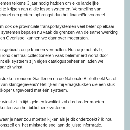
stemen telkens 3 jaar nodig hadden om elke landelijke
te krijgen aan al die losse systemen. Versnelling van
gevoel een grotere opbrengst dan het financiële voordeel.
em ook de provinciale transportsystemen veel beter op elkaar
De systemen bepalen nu vaak de grenzen van de samenwerking
d en Overijssel kunnen we daar over meepraten.
usgebied zou je kunnen versnellen. Nu zie je net als bij
 rond centraal collectioneren vaak belemmerd wordt door
t elk systeem zijn eigen catalogusbeheer en laden we
aar zit winst.
stukken rondom Gastlenen en de Nationale BibliotheekPas of
van klantgegevens? Het lijken mij vraagstukken die een stuk
dkoper uitgevoerd met één systeem.
inst zit in tijd, geld en kwaliteit zal dus breder moeten
kosten van het bibliotheeksysteem.
 waar je naar zou moeten kijken als je dit onderzoekt? Ik hou
szelf en het ministerie snel aan de juiste informatie.