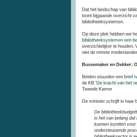
Dat het landschap van biblio
toont bijgaande overzicht va
bibliotheeksystemen.
Op deze plek hebben we h
bibliotheeksystemen een bee
overzichtelijker te houden.
niet de minste medestander
Bussemaker en Dekker: On
Beiden stuurden een
brief n
de KB
'De kracht van het n
Tweede Kamer
De minister schrijft in haar 
De bibliotheekbudget
is het van belang dat
kunnen inzetten voor
ondersteunende proce
bibliotheeksector is 