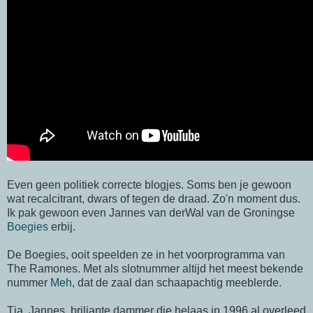
Even geen politiek correcte blogjes. Soms ben je gewoon
wat recalcitrant, dwars of tegen de draad. Zo'n moment dus.
Ik pak gewoon even Jannes van derWal van de Groningse
Boegies
erbij.
De Boegies, ooit speelden ze in het voorprogramma van
The Ramones. Met als slotnummer altijd het meest bekende
nummer
Meh
, dat de zaal dan schaapachtig meeblerde.
Tja, Jannes, briljante dammer die helaas in 1996 al overleed