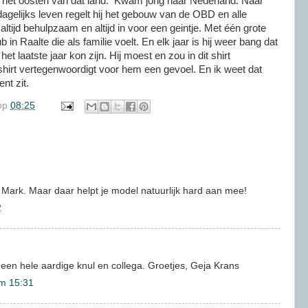
n het oosten van dat land. Kwam jong naar Nederland. Naar
t dagelijks leven regelt hij het gebouw van de OBD en alle
k, altijd behulpzaam en altijd in voor een geintje. Met één grote
 in Raalte die als familie voelt. En elk jaar is hij weer bang dat
et laatste jaar kon zijn. Hij moest en zou in dit shirt
shirt vertegenwoordigt voor hem een gevoel. En ik weet dat
nt zit.
op
08:25
 Mark. Maar daar helpt je model natuurlijk hard aan mee!
2
 een hele aardige knul en collega. Groetjes, Geja Krans
m 15:31