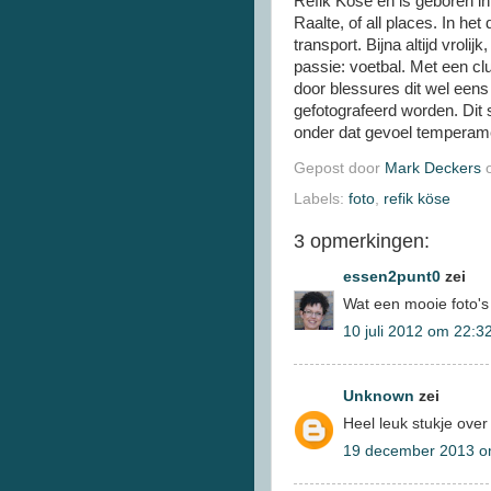
Refik Köse en is geboren i
Raalte, of all places. In he
transport. Bijna altijd vrolij
passie: voetbal. Met een club
door blessures dit wel eens h
gefotografeerd worden. Dit 
onder dat gevoel temperame
Gepost door
Mark Deckers
Labels:
foto
,
refik köse
3 opmerkingen:
essen2punt0
zei
Wat een mooie foto's
10 juli 2012 om 22:3
Unknown
zei
Heel leuk stukje over
19 december 2013 o