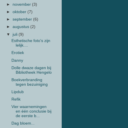
►
november
(3)
►
oktober
(7)
►
september
(6)
►
augustus
(2)
▼
juli
(9)
Esthetische foto's zijn
lelijk....
Erotiek
Danny
Dolle dwaze dagen bij
Bibliotheek Hengelo
Boekverbranding
tegen bezuiniging
Lipdub
Refik
Vier waarnemingen
en één conclusie bij
de eerste b...
Dag bloem...