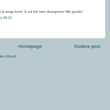
 je langs komt, ik zal het hem doorgeven! Alle goeds!
m 09:02
Homepage
Oudere post
ten (Atom)