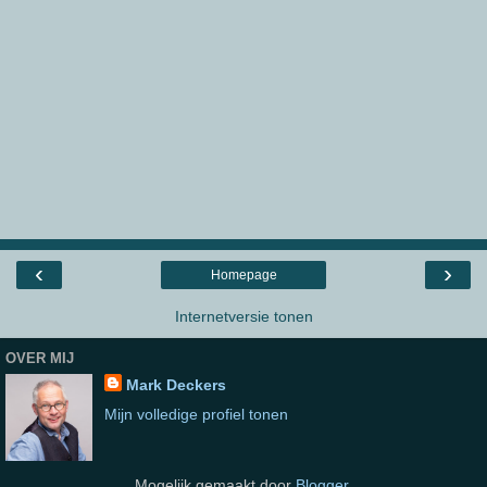
‹
›
Homepage
Internetversie tonen
OVER MIJ
Mark Deckers
Mijn volledige profiel tonen
Mogelijk gemaakt door
Blogger
.