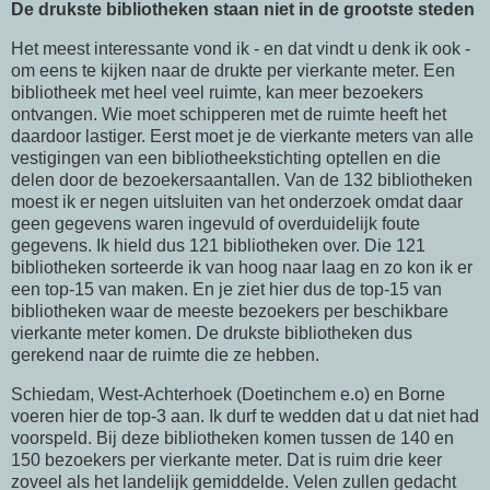
De drukste bibliotheken staan niet in de grootste steden
Het meest interessante vond ik - en dat vindt u denk ik ook -
om eens te kijken naar de drukte per vierkante meter. Een
bibliotheek met heel veel ruimte, kan meer bezoekers
ontvangen. Wie moet schipperen met de ruimte heeft het
daardoor lastiger. Eerst moet je de vierkante meters van alle
vestigingen van een bibliotheekstichting optellen en die
delen door de bezoekersaantallen. Van de 132 bibliotheken
moest ik er negen uitsluiten van het onderzoek omdat daar
geen gegevens waren ingevuld of overduidelijk foute
gegevens. Ik hield dus 121 bibliotheken over. Die 121
bibliotheken sorteerde ik van hoog naar laag en zo kon ik er
een top-15 van maken. En je ziet hier dus de top-15 van
bibliotheken waar de meeste bezoekers per beschikbare
vierkante meter komen. De drukste bibliotheken dus
gerekend naar de ruimte die ze hebben.
Schiedam, West-Achterhoek (Doetinchem e.o) en Borne
voeren hier de top-3 aan. Ik durf te wedden dat u dat niet had
voorspeld. Bij deze bibliotheken komen tussen de 140 en
150 bezoekers per vierkante meter. Dat is ruim drie keer
zoveel als het landelijk gemiddelde. Velen zullen gedacht