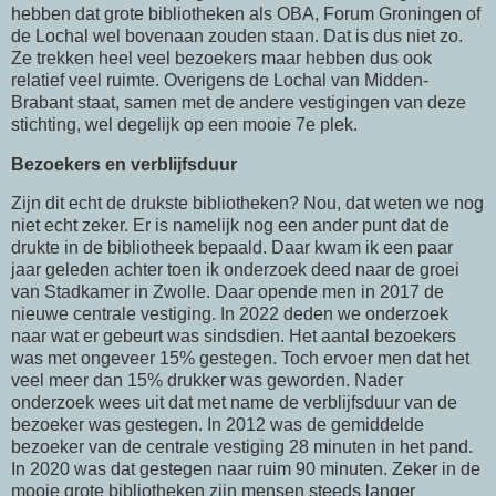
hebben dat grote bibliotheken als OBA, Forum Groningen of
de Lochal wel bovenaan zouden staan. Dat is dus niet zo.
Ze trekken heel veel bezoekers maar hebben dus ook
relatief veel ruimte. Overigens de Lochal van Midden-
Brabant staat, samen met de andere vestigingen van deze
stichting, wel degelijk op een mooie 7e plek.
Bezoekers en verblijfsduur
Zijn dit echt de drukste bibliotheken? Nou, dat weten we nog
niet echt zeker. Er is namelijk nog een ander punt dat de
drukte in de bibliotheek bepaald. Daar kwam ik een paar
jaar geleden achter toen ik onderzoek deed naar de groei
van Stadkamer in Zwolle. Daar opende men in 2017 de
nieuwe centrale vestiging. In 2022 deden we onderzoek
naar wat er gebeurt was sindsdien. Het aantal bezoekers
was met ongeveer 15% gestegen. Toch ervoer men dat het
veel meer dan 15% drukker was geworden. Nader
onderzoek wees uit dat met name de verblijfsduur van de
bezoeker was gestegen. In 2012 was de gemiddelde
bezoeker van de centrale vestiging 28 minuten in het pand.
In 2020 was dat gestegen naar ruim 90 minuten. Zeker in de
mooie grote bibliotheken zijn mensen steeds langer