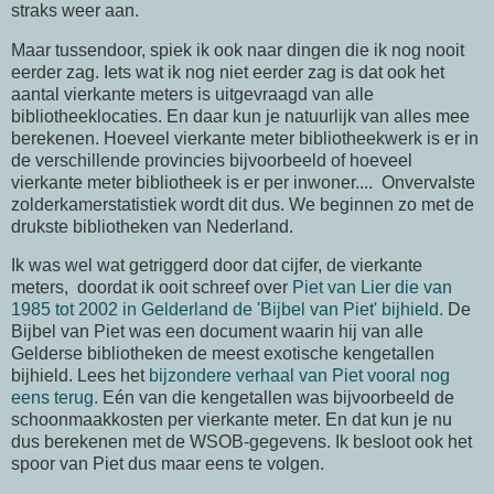
straks weer aan.
Maar tussendoor, spiek ik ook naar dingen die ik nog nooit
eerder zag. Iets wat ik nog niet eerder zag is dat ook het
aantal vierkante meters is uitgevraagd van alle
bibliotheeklocaties. En daar kun je natuurlijk van alles mee
berekenen. Hoeveel vierkante meter bibliotheekwerk is er in
de verschillende provincies bijvoorbeeld of hoeveel
vierkante meter bibliotheek is er per inwoner.... Onvervalste
zolderkamerstatistiek wordt dit dus. We beginnen zo met de
drukste bibliotheken van Nederland.
Ik was wel wat getriggerd door dat cijfer, de vierkante
meters, doordat ik ooit schreef over
Piet van Lier die van
1985 tot 2002 in Gelderland de 'Bijbel van Piet' bijhield.
De
Bijbel van Piet was een document waarin hij van alle
Gelderse bibliotheken de meest exotische kengetallen
bijhield. Lees het
bijzondere verhaal van Piet vooral nog
eens terug.
Eén van die kengetallen was bijvoorbeeld de
schoonmaakkosten per vierkante meter. En dat kun je nu
dus berekenen met de WSOB-gegevens. Ik besloot ook het
spoor van Piet dus maar eens te volgen.