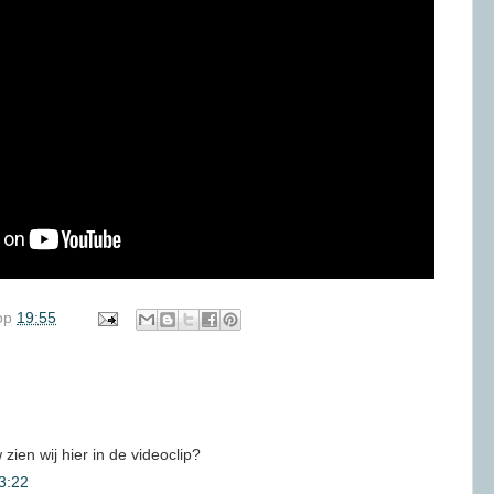
op
19:55
zien wij hier in de videoclip?
3:22