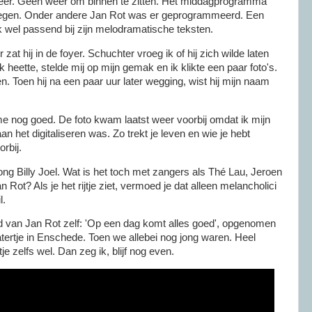
weer. Geen weer om binnen te zitten. Het middagprogramma
tegen. Onder andere Jan Rot was er geprogrammeerd. Een
k wel passend bij zijn melodramatische teksten.
at hij in de foyer. Schuchter vroeg ik of hij zich wilde laten
ik heette, stelde mij op mijn gemak en ik klikte een paar foto's.
n. Toen hij na een paar uur later wegging, wist hij mijn naam
me nog goed. De foto kwam laatst weer voorbij omdat ik mijn
n het digitaliseren was. Zo trekt je leven en wie je hebt
orbij.
ong Billy Joel. Wat is het toch met zangers als Thé Lau, Jeroen
n Rot? Als je het rijtje ziet, vermoed je dat alleen melancholici
l.
ed van Jan Rot zelf: 'Op een dag komt alles goed', opgenomen
eatertje in Enschede. Toen we allebei nog jong waren. Heel
tje zelfs wel. Dan zeg ik, blijf nog even.