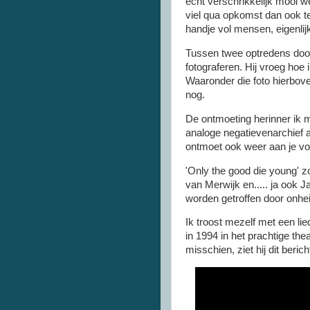
echt verschrikkelijk mooi 
viel qua opkomst dan ook 
handje vol mensen, eigenlij
Tussen twee optredens door z
fotograferen. Hij vroeg hoe 
Waaronder die foto hierbove
nog.
De ontmoeting herinner ik 
analoge negatievenarchief aa
ontmoet ook weer aan je vo
'Only the good die young' z
van Merwijk en..... ja ook Ja
worden getroffen door onhei
Ik troost mezelf met een li
in 1994 in het prachtige th
misschien, ziet hij dit berich