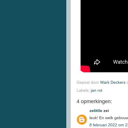
Gepost door
Mark Deckers
Labels:
jan rot
4 opmerkingen:
zelittle
zei
leuk! En welk gebouw 
8 februari 2022 om 2