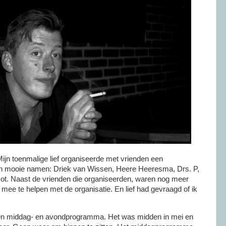
ijn toenmalige lief organiseerde met vrienden een
men mooie namen: Driek van Wissen, Heere Heeresma, Drs. P,
t. Naast de vrienden die organiseerden, waren nog meer
ee te helpen met de organisatie. En lief had gevraagd of ik
een middag- en avondprogramma. Het was midden in mei en