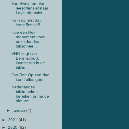
Van Swelmen: Van
leesoffensief naar
Lay's-offensief
Kom op met dat
leesoffensief!
Hoe een klein
monument voor
onze Joodse
bibliothee...
VNG zegt (via
Berenschot):
investeren in de
biblio...
Jan Rot: Op een dag
komt alles goed
Nederlandse
bibliotheken
bereiken prima de
niet-we...
►
januari
(4)
►
2021
(41)
►
2020
(62)