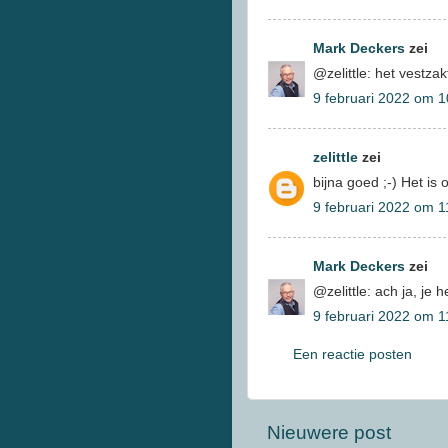
Mark Deckers
zei
@zelittle: het vestza
9 februari 2022 om 1
zelittle
zei
bijna goed ;-) Het i
9 februari 2022 om 1
Mark Deckers
zei
@zelittle: ach ja, je 
9 februari 2022 om 1
Een reactie posten
Nieuwere post