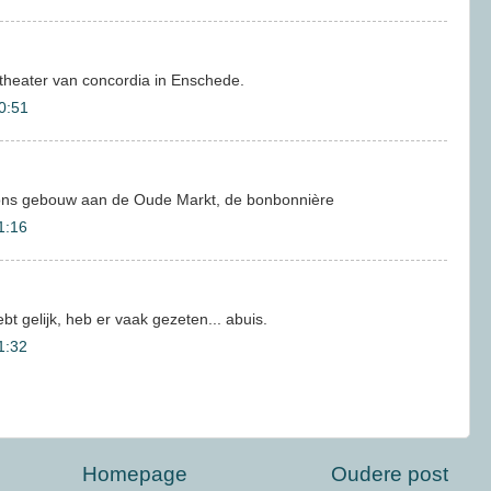
ktheater van concordia in Enschede.
0:51
s ons gebouw aan de Oude Markt, de bonbonnière
1:16
hebt gelijk, heb er vaak gezeten... abuis.
1:32
Homepage
Oudere post