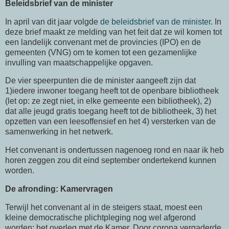
Beleidsbrief van de minister
In april van dit jaar volgde
de beleidsbrief van de minister
. In
deze brief maakt ze melding van het feit dat ze wil komen tot
een landelijk convenant met de provincies (IPO) en de
gemeenten (VNG) om te komen tot een gezamenlijke
invulling van maatschappelijke opgaven.
De vier speerpunten die de minister aangeeft zijn dat
1)iedere inwoner toegang heeft tot de openbare bibliotheek
(let op: ze zegt niet, in elke gemeente een bibliotheek), 2)
dat alle jeugd gratis toegang heeft tot de bibliotheek, 3) het
opzetten van een leesoffensief en het 4) versterken van de
samenwerking in het netwerk.
Het convenant is ondertussen nagenoeg rond en naar ik heb
horen zeggen zou dit eind september ondertekend kunnen
worden.
De afronding: Kamervragen
Terwijl het convenant al in de steigers staat, moest een
kleine democratische plichtpleging nog wel afgerond
worden: het overleg met de Kamer. Door corona vergaderde