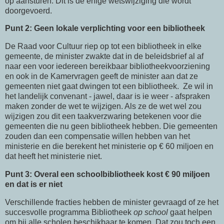
op aansturen. Dit is de enige wetswijziging die wordt
doorgevoerd.
Punt 2: Geen lokale verplichting voor een bibliotheek
De Raad voor Cultuur riep op tot een bibliotheek in elke
gemeente, de minister zwakte dat in de beleidsbrief al af
naar een voor iedereen bereikbaar bibliotheekvoorziening
en ook in de Kamervragen geeft de minister aan dat ze
gemeenten niet gaat dwingen tot een bibliotheek. Ze wil in
het landelijk convenant - jawel, daar is ie weer - afspraken
maken zonder de wet te wijzigen. Als ze de wet wel zou
wijzigen zou dit een taakverzwaring betekenen voor die
gemeenten die nu geen bibliotheek hebben. Die gemeenten
zouden dan een compensatie willen hebben van het
ministerie en die berekent het ministerie op € 60 miljoen en
dat heeft het ministerie niet.
Punt 3: Overal een schoolbibliotheek kost € 90 miljoen
en dat is er niet
Verschillende fracties hebben de minister gevraagd of ze het
succesvolle programma Bibliotheek
op school
gaat helpen
om bij alle scholen beschikbaar te komen. Dat zou toch een