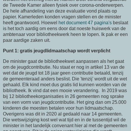
de Tweede Kamer alleen fysiek over corona-onderwerpen.
De hele afhandeling van deze evaluatie vond plaats op
papier. Kamerleden konden vragen stellen en de minister
heeft geantwoord. Hoewel
het document 47 pagina's
beslaat
is het toch aardig om eens door dat noeste huiswerk van de
ambtenaar voor bibliotheekwerk heen te lopen. Ik pak er een
paar aardige zaken uit.
Punt 1: gratis jeugdlidmaatschap wordt verplicht
De minister gaat de bibliotheekwet aanpassen als het gaat
om de jeugdcontributie. Nu staat er nog in artikel 13 van de
wet dat de jeugd tot 18 jaar geen contributie betaald, tenzij
de gemeenteraad anders beslist. Die 'tenzij' wordt uit de wet
gehaald. Elk kind moet dus gratis lid kunnen worden van de
bibliotheek. Ik vind dat een mooie verandering. In 2019 was
bij 12 bibliotheekorganisaties in 26 gemeenten nog sprake
van een vorm van jeugdcontributie. Het ging dan om 25.000
kinderen die moesten betalen voor hun lidmaatschap.
Overigens was dit in 2020 al gedaald naar 14 gemeenten.
Die wetswijziging kost wel wat tijd en in de tussentijd wil de
minister in het landelijk convenant hier al met de gemeenten