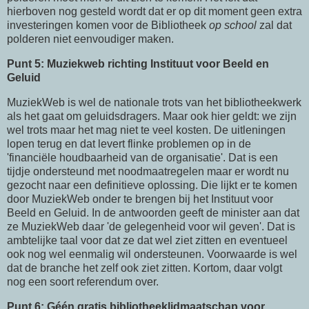
hierboven nog gesteld wordt dat er op dit moment geen extra
investeringen komen voor de Bibliotheek
op school
zal dat
polderen niet eenvoudiger maken.
Punt 5: Muziekweb richting Instituut voor Beeld en
Geluid
MuziekWeb is wel de nationale trots van het bibliotheekwerk
als het gaat om geluidsdragers. Maar ook hier geldt: we zijn
wel trots maar het mag niet te veel kosten. De uitleningen
lopen terug en dat levert flinke problemen op in de
'financiële houdbaarheid van de organisatie'. Dat is een
tijdje ondersteund met noodmaatregelen maar er wordt nu
gezocht naar een definitieve oplossing. Die lijkt er te komen
door MuziekWeb onder te brengen bij het Instituut voor
Beeld en Geluid. In de antwoorden geeft de minister aan dat
ze MuziekWeb daar 'de gelegenheid voor wil geven'. Dat is
ambtelijke taal voor dat ze dat wel ziet zitten en eventueel
ook nog wel eenmalig wil ondersteunen. Voorwaarde is wel
dat de branche het zelf ook ziet zitten. Kortom, daar volgt
nog een soort referendum over.
Punt 6: Géén gratis bibliotheeklidmaatschap voor