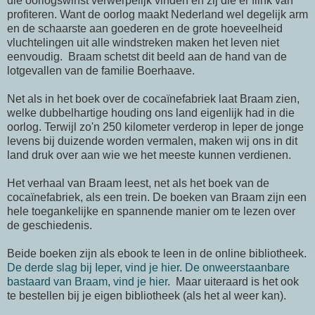
die oorlogswinst verwerpelijk vinden en zij die er flink van
profiteren. Want de oorlog maakt Nederland wel degelijk arm
en de schaarste aan goederen en de grote hoeveelheid
vluchtelingen uit alle windstreken maken het leven niet
eenvoudig. Braam schetst dit beeld aan de hand van de
lotgevallen van de familie Boerhaave.
Net als in het boek over de cocaïnefabriek laat Braam zien,
welke dubbelhartige houding ons land eigenlijk had in die
oorlog. Terwijl zo'n 250 kilometer verderop in Ieper de jonge
levens bij duizende worden vermalen, maken wij ons in dit
land druk over aan wie we het meeste kunnen verdienen.
Het verhaal van Braam leest, net als het boek van de
cocaïnefabriek, als een trein. De boeken van Braam zijn een
hele toegankelijke en spannende manier om te lezen over
de geschiedenis.
Beide boeken zijn als ebook te leen in de online bibliotheek.
De derde slag bij Ieper, vind je hier.
De onweerstaanbare
bastaard van Braam, vind je hier
. Maar uiteraard is het ook
te bestellen bij je eigen bibliotheek (als het al weer kan).