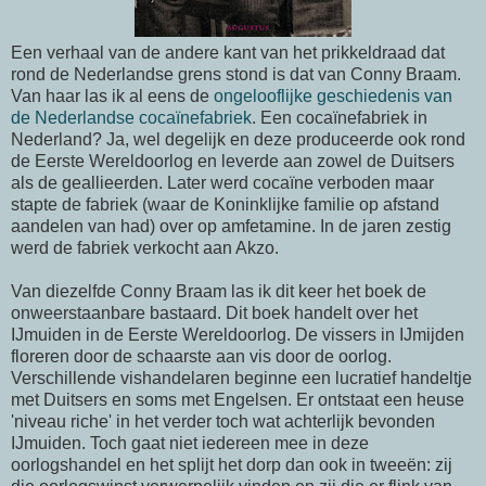
Een verhaal van de andere kant van het prikkeldraad dat
rond de Nederlandse grens stond is dat van Conny Braam.
Van haar las ik al eens de
ongelooflijke geschiedenis van
de Nederlandse cocaïnefabriek
. Een cocaïnefabriek in
Nederland? Ja, wel degelijk en deze produceerde ook rond
de Eerste Wereldoorlog en leverde aan zowel de Duitsers
als de geallieerden. Later werd cocaïne verboden maar
stapte de fabriek (waar de Koninklijke familie op afstand
aandelen van had) over op amfetamine. In de jaren zestig
werd de fabriek verkocht aan Akzo.
Van diezelfde Conny Braam las ik dit keer het boek de
onweerstaanbare bastaard. Dit boek handelt over het
IJmuiden in de Eerste Wereldoorlog. De vissers in IJmijden
floreren door de schaarste aan vis door de oorlog.
Verschillende vishandelaren beginne een lucratief handeltje
met Duitsers en soms met Engelsen. Er ontstaat een heuse
'niveau riche' in het verder toch wat achterlijk bevonden
IJmuiden. Toch gaat niet iedereen mee in deze
oorlogshandel en het splijt het dorp dan ook in tweeën: zij