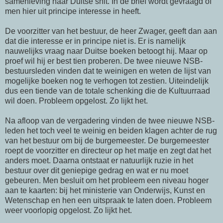
samenleving naar Duitse snit. In de brief wordt gevraagd of
men hier uit principe interesse in heeft.
De voorzitter van het bestuur, de heer Zwager, geeft dan aan
dat die interesse er in principe niet is. Er is namelijk
nauwelijks vraag naar Duitse boeken betoogt hij. Maar op
proef wil hij er best tien proberen. De twee nieuwe NSB-
bestuursleden vinden dat te weinigen en weten de lijst van
mogelijke boeken nog te verhogen tot zestien. Uiteindelijk
dus een tiende van de totale schenking die de Kultuurraad
wil doen. Probleem opgelost. Zo lijkt het.
Na afloop van de vergadering vinden de twee nieuwe NSB-
leden het toch veel te weinig en beiden klagen achter de rug
van het bestuur om bij de burgemeester. De burgemeester
roept de voorzitter en directeur op het matje en zegt dat het
anders moet. Daarna ontstaat er natuurlijk ruzie in het
bestuur over dit geniepige gedrag en wat er nu moet
gebeuren. Men besluit om het probleem een niveau hoger
aan te kaarten: bij het ministerie van Onderwijs, Kunst en
Wetenschap en hen een uitspraak te laten doen. Probleem
weer voorlopig opgelost. Zo lijkt het.