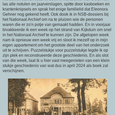
las alle notulen en jaarverslagen, spitte door kasboeken en
krantenknipsels en sprak het enige familielid dat Eleonora
Gehner nog gekend heeft. Ook dook ik in NSB-dossiers bij
het Nationaal Archief om na te pluizen wie de personen
waren die er zo'n potje van gemaakt hadden. En in voorjaar
bivakkeerde ik een week op het strand van Kijkduin om snel
in het Nationaal Archief te kunnen zijn. De afgelopen week
nam ik opnieuw een week vrij en sloot ik mezelf op in mijn
eigen appartement om het grootste deel van het onderzoek
uit te schrijven. Puzzelstukje voor puzzelstukje legde ik op
zijn plek en reconstrueerde deze geschiedenis. En als slot
van die week, laat ik u hier vast meegenieten van een klein
stukje geschiedenis van wat dus in april 2024 als boek zal
verschijnen.