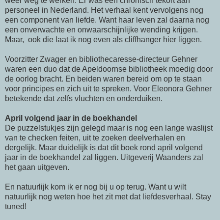
weer weg te werken. Er was een chronisch tekort aan
personeel in Nederland. Het verhaal kent vervolgens nog
een component van liefde. Want haar leven zal daarna nog
een onverwachte en onwaarschijnlijke wending krijgen.
Maar, ook die laat ik nog even als cliffhanger hier liggen.
Voorzitter Zwager en bibliothecaresse-directeur Gehner
waren een duo dat de Apeldoornse bibliotheek moedig door
de oorlog bracht. En beiden waren bereid om op te staan
voor principes en zich uit te spreken. Voor Eleonora Gehner
betekende dat zelfs vluchten en onderduiken.
April volgend jaar in de boekhandel
De puzzelstukjes zijn gelegd maar is nog een lange waslijst
van te checken feiten, uit te zoeken deelverhalen en
dergelijk. Maar duidelijk is dat dit boek rond april volgend
jaar in de boekhandel zal liggen. Uitgeverij Waanders zal
het gaan uitgeven.
En natuurlijk kom ik er nog bij u op terug. Want u wilt
natuurlijk nog weten hoe het zit met dat liefdesverhaal. Stay
tuned!