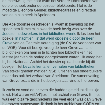
en moedwillig met haar team het verdere functioneren van
de bibliotheek onder de bezetter blokkeerde. Het is de
moedige Eleonora Gehner, bibliothecaresse en directeur
van de bibliotheek in Apeldoorn.
Die Apeldoornse geschiedenis kwam ik toevallig op het
spoor toen ik met mijn tweede boek bezig was over de
Joodse medewerkers in het bibliotheekwerk.
Ik las toen het
boekje
'In nacht en ijs' dat werd opgesteld door de heer
Greve
van de Centrale Vereniging (de CV, de voorloper van
de VOB). Voor dit boekje vroeg de heer Greve aan alle
bibliotheken om hem in te lichten hoe bibliotheken het
laatste jaar van de oorlog doorgekomen waren. Ik vroeg het
bij het Nationaal Archief het dossier op dat hoorde bij dit
boekje. Het
bevatte tientallen verhalen van bibliotheken.
Van stekeligheden met den NSB, uitlenen aan onderduikers
maar dus ook het verhaal van Apeldoorn. De samenvatting
van Greve, zoals die in het boekje staat, vindt u hierboven.
Ik zocht en vond de brieven die hadden geleid tot dit stukje
tekst. Het waren vijf A4'tjes in het archief van Greve. En het
was een bizarre geschiedenis die veel erger was dan Greve
hierboven samenvatte. Ik dook in het archief van CODA en