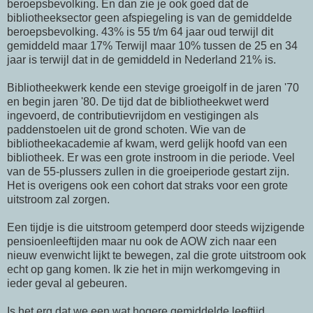
beroepsbevolking. En dan zie je ook goed dat de
bibliotheeksector geen afspiegeling is van de gemiddelde
beroepsbevolking. 43% is 55 t/m 64 jaar oud terwijl dit
gemiddeld maar 17% Terwijl maar 10% tussen de 25 en 34
jaar is terwijl dat in de gemiddeld in Nederland 21% is.
Bibliotheekwerk kende een stevige groeigolf in de jaren '70
en begin jaren '80. De tijd dat de bibliotheekwet werd
ingevoerd, de contributievrijdom en vestigingen als
paddenstoelen uit de grond schoten. Wie van de
bibliotheekacademie af kwam, werd gelijk hoofd van een
bibliotheek. Er was een grote instroom in die periode. Veel
van de 55-plussers zullen in die groeiperiode gestart zijn.
Het is overigens ook een cohort dat straks voor een grote
uitstroom zal zorgen.
Een tijdje is die uitstroom getemperd door steeds wijzigende
pensioenleeftijden maar nu ook de AOW zich naar een
nieuw evenwicht lijkt te bewegen, zal die grote uitstroom ook
echt op gang komen. Ik zie het in mijn werkomgeving in
ieder geval al gebeuren.
Is het erg dat we een wat hogere gemiddelde leeftijd