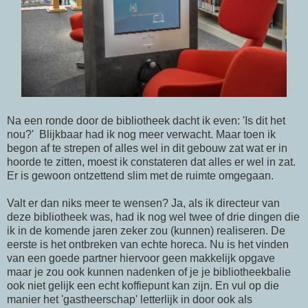
Na een ronde door de bibliotheek dacht ik even: 'Is dit het
nou?' Blijkbaar had ik nog meer verwacht. Maar toen ik
begon af te strepen of alles wel in dit gebouw zat wat er in
hoorde te zitten, moest ik constateren dat alles er wel in zat.
Er is gewoon ontzettend slim met de ruimte omgegaan.
Valt er dan niks meer te wensen? Ja, als ik directeur van
deze bibliotheek was, had ik nog wel twee of drie dingen die
ik in de komende jaren zeker zou (kunnen) realiseren. De
eerste is het ontbreken van echte horeca. Nu is het vinden
van een goede partner hiervoor geen makkelijk opgave
maar je zou ook kunnen nadenken of je je bibliotheekbalie
ook niet gelijk een echt koffiepunt kan zijn. En vul op die
manier het 'gastheerschap' letterlijk in door ook als