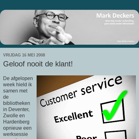
VRIJDAG 16 MEI 2008
Geloof nooit de klant!
De afgelopen
week hield ik
samen met
de
bibliotheken
in Deventer,
Zwolle en
Hardenberg
opnieuw een
werksessie