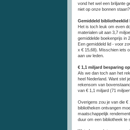
vond het wel een briljante 
niet op onze bonnen staan?
Gemiddeld bibliotheeklid b
Het is toch leuk om even do
materialen uit aan 3,7 miljo
gemiddelde boekenprijs in 
Een gemiddeld lid - voor zov
x € 15,68). Misschien iets 
aan uw leden.
€ 1,1 miljard besparing op
Als we dan toch aan het re
heel Nederland. Want stel j
rekensom van bovenstaande 
van € 1,1 miljard (71 miljo
Overigens zou je van die € 
bibliotheken ontvangen moet
maatschappelijk rendement ov
duur om een bibliotheek te s