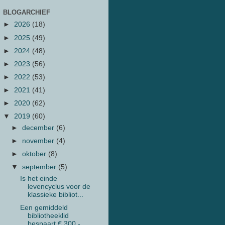
BLOGARCHIEF
►
2026
(18)
►
2025
(49)
►
2024
(48)
►
2023
(56)
►
2022
(53)
►
2021
(41)
►
2020
(62)
▼
2019
(60)
►
december
(6)
►
november
(4)
►
oktober
(8)
▼
september
(5)
Is het einde
levencyclus voor de
klassieke bibliot...
Een gemiddeld
bibliotheeklid
bespaart € 300,-