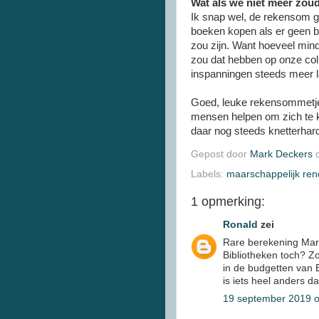
Wat als we niet meer zou
Ik snap wel, de rekensom ga
boeken kopen als er geen bi
zou zijn. Want hoeveel min
zou dat hebben op onze coll
inspanningen steeds meer l
Goed, leuke rekensommetje
mensen helpen om zich te k
daar nog steeds knetterhard 
Gepost door
Mark Deckers
Labels:
maarschappelijk re
1 opmerking:
Ronald
zei
Rare berekening Mark
Bibliotheken toch? Zo
in de budgetten van 
is iets heel anders 
19 september 2019 