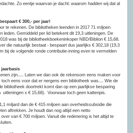
gedachte. Zo eentje waarvan je dacht: waarom hadden wij dat al
espaart € 300,- per jaar!
or te rekenen. De bibliotheken leenden in 2017 71 miljoen
en leden. Gemiddeld per lid betekent dit 19,3 uitleningen. De
2018 was bij de bibliotheekboekeninkoper NBD/Biblion € 15,68.
er die natuurlijk bestaat - bespaart dus jaarlijks € 302,18 (19,3
om bij de volgende ronde contributie-inning even te vermelden
 jaarbasis
kenen zijn..... Laten we dan ook de rekensom eens maken voor
e toch eens voor dat er nergens een bibliotheek was.... Wie de
bibliotheek doortrekt komt dan op een jaarlijkse besparing
en uitleningen x € 15,68). Voorwaar toch geen kattenpis.
1,1 miljard dan de € 415 miljoen aan overheidssubsidie die
en aftrekken. Je houdt dan nog altijd een netto
er van € 700 miljoen. Vanuit die redenering is het altijd te
luiten.