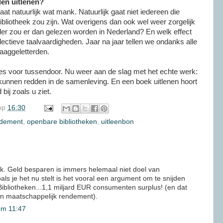
den uitlenen?
at natuurlijk wat mank. Natuurlijk gaat niet iedereen die
bliotheek zou zijn. Wat overigens dan ook wel weer zorgelijk
der zou er dan gelezen worden in Nederland? En welk effect
ectieve taalvaardigheden. Jaar na jaar tellen we ondanks alle
aaggeletterden.
s voor tussendoor. Nu weer aan de slag met het echte werk:
unnen redden in de samenleving. En een boek uitlenen hoort
bij zoals u ziet.
op
16:30
ndement
,
openbare bibliotheken
,
uitleenbon
. Geld besparen is immers helemaal niet doel van
als je het nu stelt is het vooral een argument om te snijden
Bibliotheken...1,1 miljard EUR consumenten surplus! (en dat
dan maatschappelijk rendement).
om 11:47