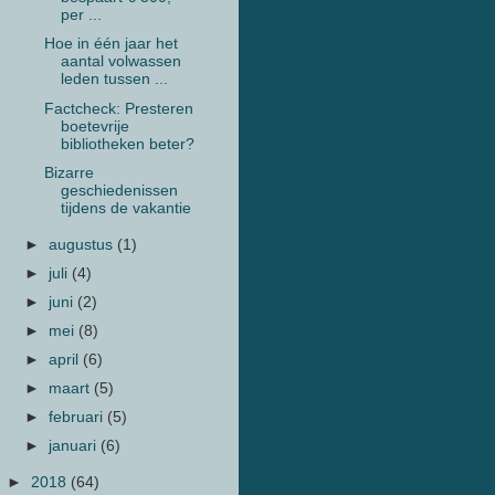
per ...
Hoe in één jaar het
aantal volwassen
leden tussen ...
Factcheck: Presteren
boetevrije
bibliotheken beter?
Bizarre
geschiedenissen
tijdens de vakantie
►
augustus
(1)
►
juli
(4)
►
juni
(2)
►
mei
(8)
►
april
(6)
►
maart
(5)
►
februari
(5)
►
januari
(6)
►
2018
(64)