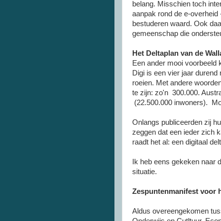
belang. Misschien toch int
aanpak rond de e-overheid - 
bestuderen waard. Ook daar 
gemeenschap die ondersteunt
Het Deltaplan van de Wall
Een ander mooi voorbeeld 
Digi is een vier jaar durend
roeien. Met andere woorden
te zijn: zo'n 300.000. Aust
(22.500.000 inwoners). Mo
Onlangs publiceerden zij h
zeggen dat een ieder zich k
raadt het al: een digitaal del
Ik heb eens gekeken naar di
situatie.
Zespuntenmanifest voor h
Aldus overeengekomen tuss
Onderwijs en Cutltuur, Ec