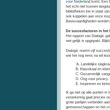
voor Nederlan
d komt. Een 
het echt niet kunnen langdu
bibliotheken toe in staat zi
ook koppelen aan onze insp
Basisvaardigheden worden
De succesfactoren in het 
Het rapport van Dialogic gaf
niet gelijk is opgepakt. Blijk
Dialogic noemt vijf succesf
wie het nog eens na wil leze
'A. Landelijke slagkr
B. Klassikaal en klei
C. Gezamenlijk vang
D. Oog voor privacy
E. Inspireren en beïnv
Ik ga niet op alle punten in
verankering gaat precies ov
grote partijen verbinden aan 
gemeenschappen en het creë