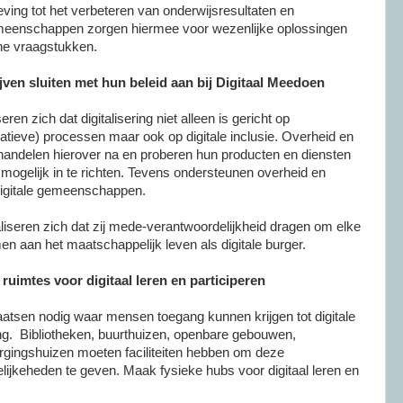
ing tot het verbeteren van onderwijsresultaten en
meenschappen zorgen hiermee voor wezenlijke oplossingen
he vraagstukken.
jven sluiten met hun beleid aan bij Digitaal Meedoen
ren zich dat digitalisering niet alleen is gericht op
ratieve) processen maar ook op digitale inclusie. Overheid en
 handelen hierover na en proberen hun producten en diensten
s mogelijk in te richten. Tevens ondersteunen overheid en
digitale gemeenschappen.
liseren zich dat zij mede-verantwoordelijkheid dragen om elke
en aan het maatschappelijk leven als digitale burger.
ruimtes voor digitaal leren en participeren
laatsen nodig waar mensen toegang kunnen krijgen tot digitale
ng. Bibliotheken, buurthuizen, openbare gebouwen,
orgingshuizen moeten faciliteiten hebben om deze
jkeheden te geven. Maak fysieke hubs voor digitaal leren en