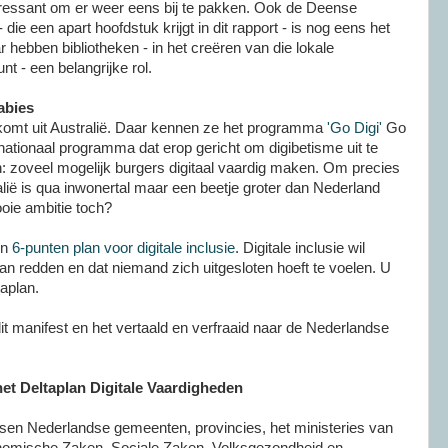
eressant om er weer eens bij te pakken. Ook de Deense
die een apart hoofdstuk krijgt in dit rapport - is nog eens het
hebben bibliotheken - in het creëren van die lokale
 - een belangrijke rol.
abies
komt uit Australië. Daar kennen ze het programma
'Go Digi'
Go
 nationaal programma dat erop gericht om digibetisme uit te
: zoveel mogelijk burgers digitaal vaardig maken. Om precies
ralië is qua inwonertal maar een beetje groter dan Nederland
oie ambitie toch?
un
6-punten plan voor digitale inclusie
. Digitale inclusie wil
an redden en dat niemand zich uitgesloten hoeft te voelen. U
taplan.
t manifest en het vertaald en verfraaid naar de Nederlandse
et Deltaplan Digitale Vaardigheden
en Nederlandse gemeenten, provincies, het ministeries van
onomische Zaken, Sociale Zaken, Volksgezondheid en