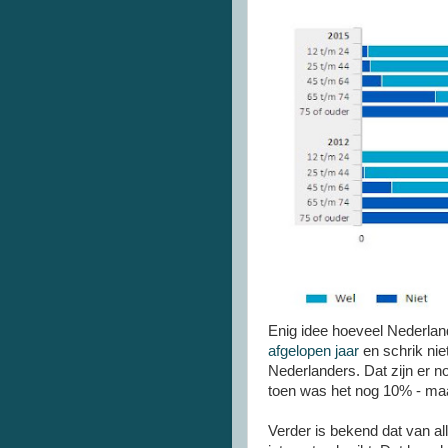
Enig idee hoeveel Nederland
afgelopen jaar
en schrik nie
Nederlanders. Dat zijn er n
toen was het nog 10% - maa
Verder is bekend dat van al