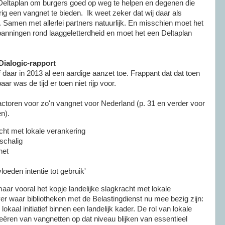
Deltaplan om burgers goed op weg te helpen en degenen die
rig een vangnet te bieden. Ik weet zeker dat wij daar als
jn. Samen met allerlei partners natuurlijk. En misschien moet het
anningen rond laaggeletterdheid en moet het een Deltaplan
.
Dialogic-rapport
 daar in 2013 al een aardige aanzet toe. Frappant dat dat toen
baar was de tijd er toen niet rijp voor.
actoren voor zo'n vangnet voor Nederland (p. 31 en verder voor
n).
acht met lokale verankering
nschalig
net
loeden intentie tot gebruik'
 maar vooral het kopje landelijke slagkracht met lokale
er waar bibliotheken met de Belastingdienst nu mee bezig zijn:
lokaal initiatief binnen een landelijk kader. De rol van lokale
ren van vangnetten op dat niveau blijken van essentieel