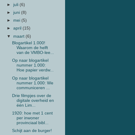
►
juli
(6)
►
juni
(8)
►
mei
(5)
►
april
(15)
▼
maart
(6)
Blogartikel 1.000!
Waarom de helft
van de VMBO-lee...
Op naar blogartikel
nummer 1.000:
Hoe papier verdw...
Op naar blogartikel
nummer 1.000: We
communiceren ...
Drie filmpjes over de
digitale overheid en
één Lim...
1920: hoe met 1 cent
per inwoner
provinciaal bibl...
Schijt aan de burger!