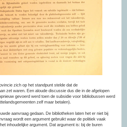
ovincie zich op het standpunt stelde dat de
an zet waren. Een aloude discussie dus die in de afgelopen
es opnieuw gevoerd werd toen de subsidie voor bibliobussen werd
attelandsgemeenten zelf maar betalen).
euwde aanvraag gedaan. De bibliotheken laten het er niet bij
anvraag wordt een argument gebruikt waar de politiek vaak
 het inhoudelijke argument. Dat argument is: bij de buren