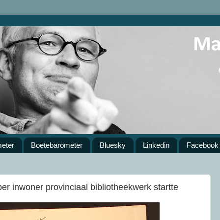
meter
Boetebarometer
Bluesky
Linkedin
Facebook
er inwoner provinciaal bibliotheekwerk startte