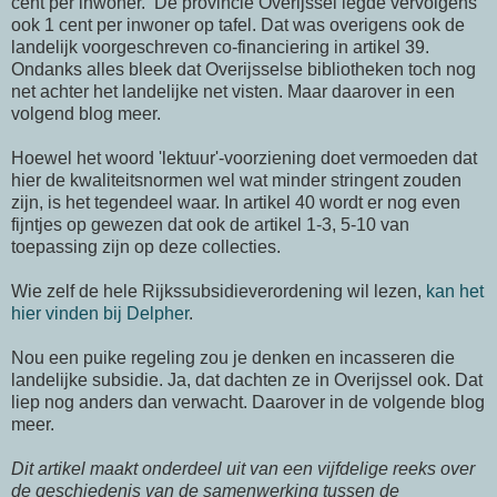
cent per inwoner. De provincie Overijssel legde vervolgens
ook 1 cent per inwoner op tafel. Dat was overigens ook de
landelijk voorgeschreven co-financiering in artikel 39.
Ondanks alles bleek dat Overijsselse bibliotheken toch nog
net achter het landelijke net visten. Maar daarover in een
volgend blog meer.
Hoewel het woord 'lektuur'-voorziening doet vermoeden dat
hier de kwaliteitsnormen wel wat minder stringent zouden
zijn, is het tegendeel waar. In artikel 40 wordt er nog even
fijntjes op gewezen dat ook de artikel 1-3, 5-10 van
toepassing zijn op deze collecties.
Wie zelf de hele Rijkssubsidieverordening wil lezen,
kan het
hier vinden bij Delpher
.
Nou een puike regeling zou je denken en incasseren die
landelijke subsidie. Ja, dat dachten ze in Overijssel ook. Dat
liep nog anders dan verwacht. Daarover in de volgende blog
meer.
Dit artikel maakt onderdeel uit van een vijfdelige reeks over
de geschiedenis van de samenwerking tussen de