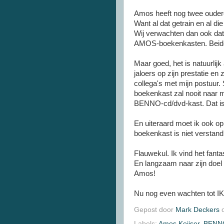
Amos heeft nog twee oudere
Want al dat getrain en al die
Wij verwachten dan ook da
AMOS-boekenkasten. Beiden
Maar goed, het is natuurlijk 
jaloers op zijn prestatie en 
collega's met mijn postuur
boekenkast zal nooit naar 
BENNO-cd/dvd-kast. Dat is
En uiteraard moet ik ook o
boekenkast is niet verstand
Flauwekul. Ik vind het fanta
En langzaam naar zijn doel
Amos!
Nu nog even wachten tot IK
Gepost door
Mark Deckers
Labels:
Amos Keijser
,
BENN