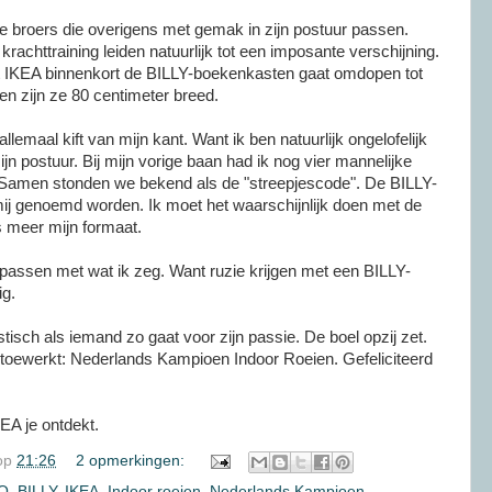
 broers die overigens met gemak in zijn postuur passen.
 krachttraining leiden natuurlijk tot een imposante verschijning.
t IKEA binnenkort de BILLY-boekenkasten gaat omdopen tot
 zijn ze 80 centimeter breed.
allemaal kift van mijn kant. Want ik ben natuurlijk ongelofelijk
zijn postuur. Bij mijn vorige baan had ik nog vier mannelijke
. Samen stonden we bekend als de "streepjescode". De BILLY-
mij genoemd worden. Ik moet het waarschijnlijk doen met de
 meer mijn formaat.
ppassen met wat ik zeg. Want ruzie krijgen met een BILLY-
ig.
stisch als iemand zo gaat voor zijn passie. De boel opzij zet.
 toewerkt: Nederlands Kampioen Indoor Roeien. Gefeliciteerd
EA je ontdekt.
op
21:26
2 opmerkingen:
O
,
BILLY
,
IKEA
,
Indoor roeien
,
Nederlands Kampioen