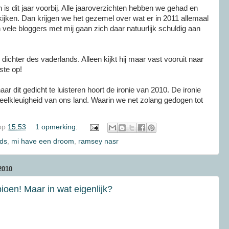
 is dit jaar voorbij. Alle jaaroverzichten hebben we gehad en
tkijken. Dan krijgen we het gezemel over wat er in 2011 allemaal
n vele bloggers met mij gaan zich daar natuurlijk schuldig aan
chter des vaderlands. Alleen kijkt hij maar vast vooruit naar
ste op!
ar dit gedicht te luisteren hoort de ironie van 2010. De ironie
eelkleuigheid van ons land. Waarin we net zolang gedogen tot
op
15:53
1 opmerking:
nds
,
mi have een droom
,
ramsey nasr
010
oen! Maar in wat eigenlijk?