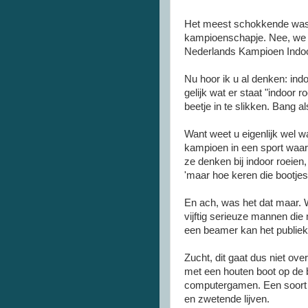
Het meest schokkende was d
kampioenschapje. Nee, we 
Nederlands Kampioen Indoo
Nu hoor ik u al denken: indo
gelijk wat er staat "indoor r
beetje in te slikken. Bang a
Want weet u eigenlijk wel w
kampioen in een sport waar
ze denken bij indoor roeie
'maar hoe keren die bootjes 
En ach, was het dat maar. Wa
vijftig serieuze mannen die
een beamer kan het publiek 
Zucht, dit gaat dus niet ov
met een houten boot op de 
computergamen. Een soort 
en zwetende lijven.