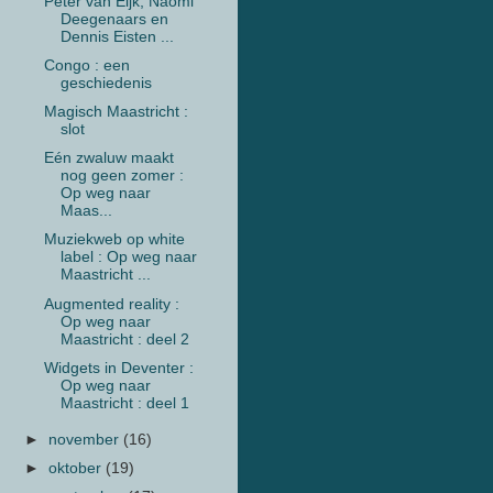
Peter van Eijk, Naomi
Deegenaars en
Dennis Eisten ...
Congo : een
geschiedenis
Magisch Maastricht :
slot
Eén zwaluw maakt
nog geen zomer :
Op weg naar
Maas...
Muziekweb op white
label : Op weg naar
Maastricht ...
Augmented reality :
Op weg naar
Maastricht : deel 2
Widgets in Deventer :
Op weg naar
Maastricht : deel 1
►
november
(16)
►
oktober
(19)