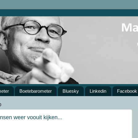
meter
Boetebarometer
Bluesky
Linkedin
Facebook
0
sen weer voouit kijken...