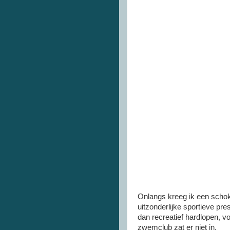
Onlangs kreeg ik een schokke
uitzonderlijke sportieve pre
dan recreatief hardlopen, v
zwemclub zat er niet in.