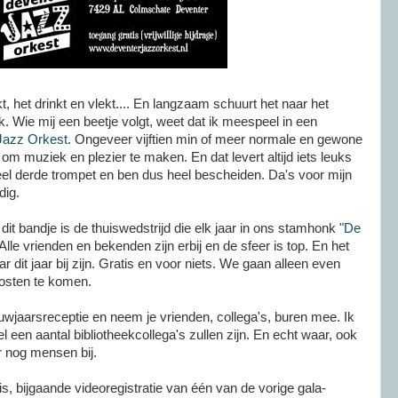
kt, het drinkt en vlekt.... En langzaam schuurt het naar het
k. Wie mij een beetje volgt, weet dat ik meespeel in een
Jazz Orkest
. Ongeveer vijftien min of meer normale en gewone
om muziek en plezier te maken. En dat levert altijd iets leuks
eel derde trompet en ben dus heel bescheiden. Da's voor mijn
dig.
dit bandje is de thuiswedstrijd die elk jaar in ons stamhonk
"De
lle vrienden en bekenden zijn erbij en de sfeer is top. En het
aar dit jaar bij zijn. Gratis en voor niets. We gaan alleen even
kosten te komen.
uwjaarsreceptie en neem je vrienden, collega's, buren mee. Ik
el een aantal bibliotheekcollega's zullen zijn. En echt waar, ook
er nog mensen bij.
is, bijgaande videoregistratie van één van de vorige gala-