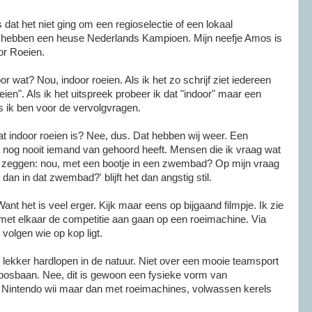
at het niet ging om een regioselectie of een lokaal
hebben een heuse Nederlands Kampioen. Mijn neefje Amos is
r Roeien.
or wat? Nou, indoor roeien. Als ik het zo schrijf ziet iedereen
oeien". Als ik het uitspreek probeer ik dat "indoor" maar een
ls ik ben voor de vervolgvragen.
at indoor roeien is? Nee, dus. Dat hebben wij weer. Een
 nog nooit iemand van gehoord heeft. Mensen die ik vraag wat
n, zeggen: nou, met een bootje in een zwembad? Op mijn vraag
dan in dat zwembad?' blijft het dan angstig stil.
nt het is veel erger. Kijk maar eens op bijgaand filmpje. Ik zie
 met elkaar de competitie aan gaan op een roeimachine. Via
volgen wie op kop ligt.
er lekker hardlopen in de natuur. Niet over een mooie teamsport
bosbaan. Nee, dit is gewoon een fysieke vorm van
Nintendo wii maar dan met roeimachines, volwassen kerels