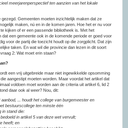
cieel meerjarenperspectief ten aanzien van het lokale
mee gezegd. Gemeenten moeten inzichtelijk maken dat ze
 mogelijk maken, nú en in de komen jaren. Hoe het er nu voor
te kijken of er een passende bibliotheek is. Met het
n dat een gemeente ook in de komende periode er goed voor
dig voor de partij die toezicht houdt op die zorgplicht. Dat zijn
ijke taken. En wat wil die provincie dan lezen in dit soort
 vraag 2: Wat moet erin staan?
aan?
 wordt een vrij uitgebreide maar niet ingewikkelde opsomming
 die aangestipt moeten worden. Maar voordat het artikel dat
imaal voldoen moet worden aan de criteria uit artikel 6, lid 2
tond daar ook al weer? Nou, dit:
 aanbod, ... houdt het college van burgemeester en
et bestuurscollege ten minste één
 in stand die:
ls bedoeld in artikel 5 van deze wet vervult;
ie heeft; en