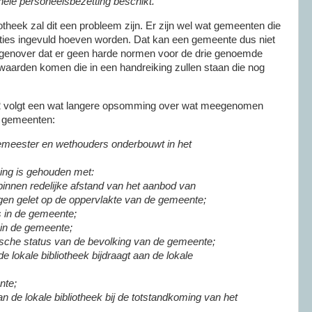
nele personeelsbezetting beschikt.
otheek zal dit een probleem zijn. Er zijn wel wat gemeenten die
uncties ingevuld hoeven worden. Dat kan een gemeente dus niet
egenover dat er geen harde normen voor de drie genoemde
fwaarden komen die in een handreiking zullen staan die nog
el 2 volgt een wat langere opsomming over wat meegenomen
r gemeenten:
emeester en wethouders onderbouwt in het
ning is gehouden met:
binnen redelijke afstand van het aanbod van
ngen gelet op de oppervlakte van de gemeente;
s in de gemeente;
 in de gemeente;
sche status van de bevolking van de gemeente;
e lokale bibliotheek bijdraagt aan de lokale
nte;
an de lokale bibliotheek bij de totstandkoming van het