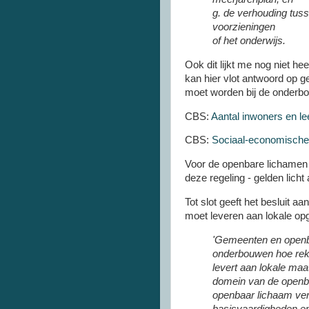
g. de verhouding tuss
voorzieningen
of het onderwijs.
Ook dit lijkt me nog niet h
kan hier vlot antwoord op g
moet worden bij de onder
CBS:
Aantal inwoners en le
CBS:
Sociaal-economische
Voor de openbare lichamen 
deze regeling - gelden licht
Tot slot geeft het besluit a
moet leveren aan lokale opg
'Gemeenten en openb
onderbouwen hoe reke
levert aan lokale ma
domein van de openba
openbaar lichaam versc