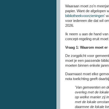
Waaraan moet zo'n meerjare
papier. Want de afgelopen w
bibliotheekvoorzieningen'
wa
voor iedereen die dat wil o
2026.
Ik neem u aan de hand van 
concept-regeling eruit moet g
Vraag 1: Waarom moet er
De zorgplicht voor gemeente
moet je een passende bibli
moeten binnen enkele jaren 
Daarnaast moet elke gemeen
nota toelichting geeft daarb
'Van gemeenten en de
overleg met de lokale
op welke manier zij i
met de lokale omstan
daarmee de lokale keuz