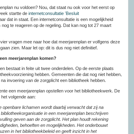
nplan nu voldoen? Nou, dat staat nu ook voor het eerst op
eek startte de
internetconsultatie 'Besluit
ar dat in staat. Een internetconsultatie is een mogelijkheid
m nog te reageren op de regeling. Dat kan nog tot 27 maart
vier vragen mee naar hoe dat meerjarenplan er volfgens deze
aan zien. Maar let op: dit is dus nog niet definitief.
 een meerjarenplan komen?
n bestaat in feite uit twee onderdelen. Op de eerste plaats
otheekvoorziening hebben. Gemeenten die dat nog niet hebben,
na invoering van de zorgplicht een bibliotheek hebben.
te een meerjarenplan opstellen voor het bibliotheekwerk. De
ij het volgende aan:
 openbare lichamen wordt daarbij verwacht dat zij na
 bibliotheekorganisatie in een meerjarenplan beschrijven
nvulling geven aan de zorgplicht. Het plan houdt rekening
digheden, behoeften en mogelijkheden. Het onderbouwt
en in het bibliotheekbeleid en geeft inzicht in het