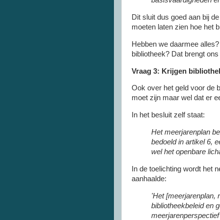
basisvaardigheden en
Dit sluit dus goed aan bij
moeten laten zien hoe het b
Hebben we daarmee alles? N
bibliotheek? Dat brengt ons 
Vraag 3: Krijgen biblioth
Ook over het geld voor de bi
moet zijn maar wel dat er e
In het besluit zelf staat:
Het meerjarenplan bev
bedoeld in artikel 6,
wel het openbare lic
In de toelichting wordt het n
aanhaalde:
'Het [meerjarenplan, r
bibliotheekbeleid en g
meerjarenperspectief 