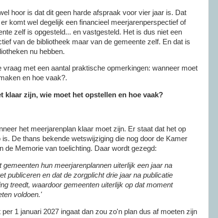
l hoor is dat dit geen harde afspraak voor vier jaar is. Dat
r komt wel degelijk een financieel meerjarenperspectief of
te zelf is opgesteld... en vastgesteld. Het is dus niet een
tief van de bibliotheek maar van de gemeente zelf. En dat is
bliotheken nu hebben.
ste vraag met een aantal praktische opmerkingen: wanneer moet
t maken en hoe vaak?.
 klaar zijn, wie moet het opstellen en hoe vaak?
neer het meerjarenplan klaar moet zijn. Er staat dat het op
ip is. De thans bekende wetswijziging die nog door de Kamer
in de Memorie van toelichting. Daar wordt gezegd:
t gemeenten hun meerjarenplannen uiterlijk een jaar na
t publiceren en dat de zorgplicht drie jaar na publicatie
ing treedt, waardoor gemeenten uiterlijk op dat moment
ten voldoen.'
 per 1 januari 2027 ingaat dan zou zo'n plan dus af moeten zijn