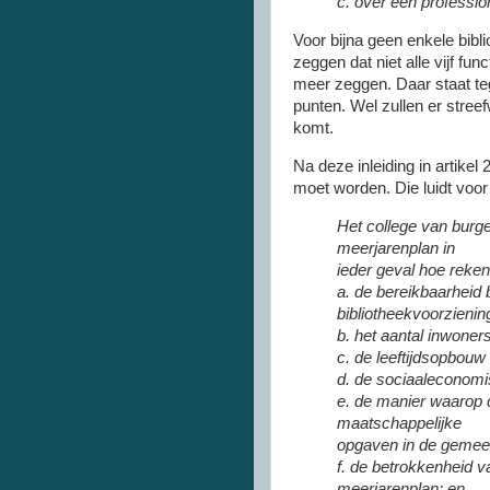
c. over een professio
Voor bijna geen enkele bibli
zeggen dat niet alle vijf f
meer zeggen. Daar staat t
punten. Wel zullen er stree
komt.
Na deze inleiding in artik
moet worden. Die luidt voo
Het college van burg
meerjarenplan in
ieder geval hoe reke
a. de bereikbaarheid 
bibliotheekvoorzieni
b. het aantal inwoner
c. de leeftijdsopbouw
d. de sociaaleconomi
e. de manier waarop d
maatschappelijke
opgaven in de gemee
f. de betrokkenheid v
meerjarenplan; en