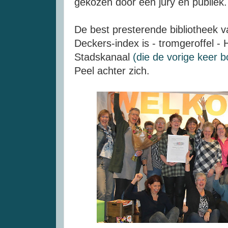
gekozen door een jury en publiek.
De best presterende bibliotheek 
Deckers-index is - tromgeroffel -
Stadskanaal
(die de vorige keer 
Peel achter zich.