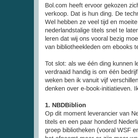
Bol.
com
heeft ervoor gekozen zic
verkoop. Dat is hun ding. De tech
Wel hebben ze veel tijd en moeit
nederlandstalige
titels snel te la
leren dat wij ons vooral bezig mo
van bibliotheekleden om
ebooks
t
Tot slot: als we
één
ding kunnen le
verdraaid handig is om
één
bedrij
weken ben ik vanuit vijf verschil
denken over
e-book-initiatieven
. I
1.
NBD
Biblion
Op dit moment leverancier van
Ne
titels en een paar honderd
Nederl
groep bibliotheken (vooral
WSF
en