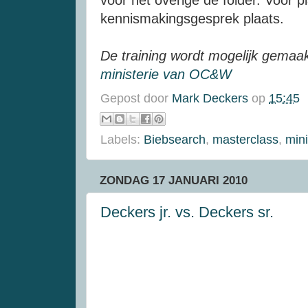
kennismakingsgesprek plaats.
De training wordt mogelijk gemaak
ministerie van
OC
&W
Gepost door
Mark Deckers
op
15:45
Labels:
Biebsearch
,
masterclass
,
min
ZONDAG 17 JANUARI 2010
Deckers jr. vs. Deckers sr.