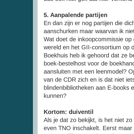
5. Aanpalende partijen
En dan zijn er nog partijen die di
aanschurken maar waarvan ik niet
Wat doet de inkoopcommissie op 
wereld
en het
GII-consortium
op d
Boekhuis heb ik gehoord dat ze be
boek-bestelhost
voor de boekhand
aansluiten met een leenmodel? Op
van de
CDR
zich en is dat niet ie
blindenbibliotheken
aan
E-books
e
kunnen?
Kortom: duiventil
Als je dat zo bekijkt, is het niet z
even
TNO
inschakelt. Eerst maar