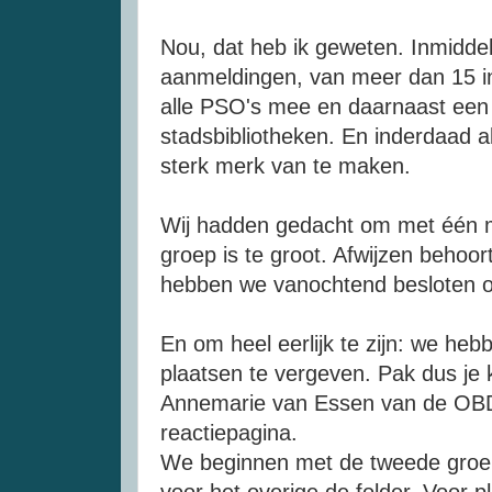
Nou, dat heb ik geweten. Inmiddels
aanmeldingen, van meer dan 15 i
alle
PSO's
mee en daarnaast een fl
stadsbibliotheken. En inderdaad 
sterk merk van te maken.
Wij hadden gedacht om met
één
m
groep is te groot. Afwijzen behoor
hebben we vanochtend besloten o
En om heel eerlijk te zijn: we heb
plaatsen te vergeven. Pak dus je 
Annemarie
van Essen van de
OB
reactiepagina.
We beginnen met de tweede groep 
voor het overige de folder. Voor p