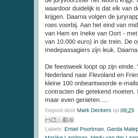
waardoor duidelijk is dat elk van 
krijgen. Daarna volgen de juryrap
roes voorbij. Aan het eind van mi
van Ham en Ineke van Oort - met
van 10.000 euro) in de trein. De
medepassagiers zijn leuk. Daarna 
De feestweek loopt op zijn einde
Nederland naar Flevoland en Frie
kleine 100 onbeantwoorde e-mails
contracten die getekend moeten. 
maar even genieten.....
Gepost door
Mark Deckers
op
08:25
Labels:
Emiel Poortman
,
Gerda Male
Marijke Landman
,
Medy van der Laan